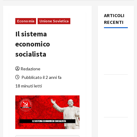
ARTICOLI
Economia
Unione Sovietica
RECENTI
Il sistema
Rassegna
economico
stampa
socialista
del giorno
8 agosto
2026
Redazione
Pubblicato il 2 anni fa
Rassegna
18 minuti letti
stampa
del giorno
7 agosto
2026
Rassegna
stampa