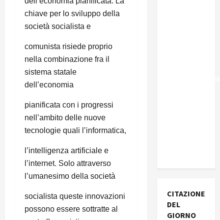
dell’economia pianificata. La
Marocco,
chiave per lo sviluppo della
Schengen
società socialista e
e la farsa
della
comunista risiede proprio
politica
nella combinazione fra il
UE
sistema statale
sull’immigraz
dell’economia
– Il punto
del
pianificata con i progressi
Segretario
nell’ambito delle nuove
Generale,
tecnologie quali l’informatica,
Alberto
l’intelligenza artificiale e
Lombardo
l’internet. Solo attraverso
l’umanesimo della società
CITAZIONE
socialista queste innovazioni
DEL
possono essere sottratte al
GIORNO