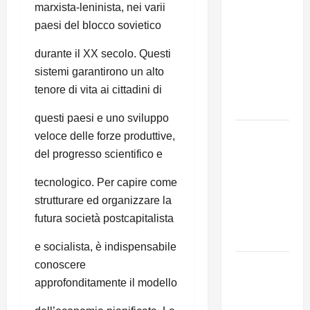
marxista-leninista, nei varii
MODENA:
paesi del blocco sovietico
ANCORA
AUMENTI
durante il XX secolo. Questi
PER I
sistemi garantirono un alto
BIGLIETTI
tenore di vita ai cittadini di
DEL BUS!
questi paesi e uno sviluppo
131 anni fa
veloce delle forze produttive,
moriva
del progresso scientifico e
Friedrich
tecnologico. Per capire come
Engels: il
strutturare ed organizzare la
ricordo
futura società postcapitalista
del Partito
Comunista
e socialista, è indispensabile
La Corrida
conoscere
europea:
approfonditamente il modello
Spagna,