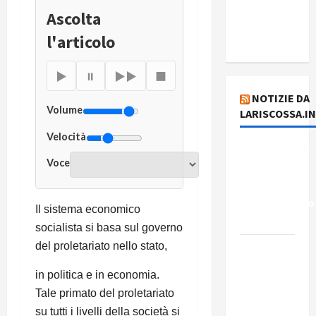
del giorno
Ascolta
6 agosto
l'articolo
2026
▶
⏸
▶▶
■
NOTIZIE DA
Volume
LARISCOSSA.I
Velocità
Dichiarazione
Voce
del
Governo
Rivoluzionario
Il sistema economico
di Cuba
socialista si basa sul governo
del proletariato nello stato,
Elezioni in
Brasile: il
in politica e in economia.
PCB
Tale primato del proletariato
presenta
su tutti i livelli della società si