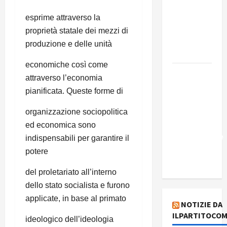
Edmilson
Costa e il
esprime attraverso la
suo
proprietà statale dei mezzi di
programma
produzione e delle unità
alternativo
economiche così come
Dal “No
attraverso l’economia
Kings” ai
pianificata. Queste forme di
war
bonds. Il
organizzazione sociopolitica
silenzio
ed economica sono
imbarazzante
indispensabili per garantire il
sui Fondi
potere
cannone.
del proletariato all’interno
dello stato socialista e furono
applicate, in base al primato
NOTIZIE DA
ILPARTITOCOM
ideologico dell’ideologia