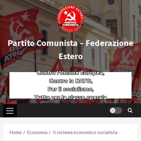
Partito Comunista – Federazione
Estero
Contro l’Unione Europea,
Contro la NATO,
Per il socialismo,
Tutto per la classe operaia
Home
Economia
Il sistema economico socialista