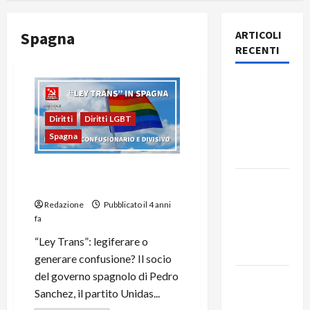
Spagna
ARTICOLI
RECENTI
Rassegna
stampa
del giorno
Diritti
Diritti LGBT
10 agosto
Spagna
2026
Spagna, “Ley Trans”:
Rassegna
confusione e divisione
stampa
Redazione
Pubblicato il 4 anni
del giorno
fa
9 agosto
“Ley Trans”: legiferare o
2026
generare confusione? Il socio
del governo spagnolo di Pedro
Rassegna
Sanchez, il partito Unidas...
stampa