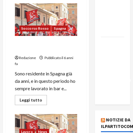
Edmilson
Costa e il
suo
programma
Soccorso Rosso
Spagna
alternativo
Dal “No
Le difficoltà di un lavoratore
Kings” ai
stagionale in Spagna
war
Redazione
Pubblicato il 6 anni
fa
bonds. Il
silenzio
Sono residente in Spagna già
imbarazzante
da anni, e in questo periodo ho
sui Fondi
sempre lavorato in bar e...
cannone.
Leggi tutto
NOTIZIE DA
ILPARTITOCOM
Lavoro
News