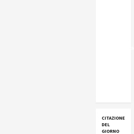
Marocco,
Schengen
e la farsa
della
politica
UE
sull’immigraz
– Il punto
del
Segretario
Generale,
Alberto
Lombardo
CITAZIONE
DEL
GIORNO