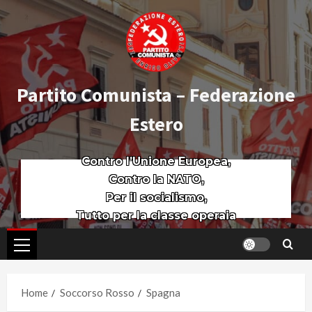
Partito Comunista – Federazione
Estero
Contro l’Unione Europea,
Contro la NATO,
Per il socialismo,
Tutto per la classe operaia
Home
Soccorso Rosso
Spagna