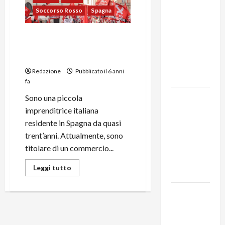
Soccorso Rosso
Spagna
MODENA:
ANCORA
I problemi di una piccola
AUMENTI
imprenditrice italiana in
PER I
Spagna
BIGLIETTI
Redazione
Pubblicato il 6 anni
DEL BUS!
fa
131 anni fa
Sono una piccola
moriva
imprenditrice italiana
Friedrich
residente in Spagna da quasi
Engels: il
trent’anni. Attualmente, sono
ricordo
titolare di un commercio...
del Partito
Leggi tutto
Comunista
La Corrida
europea:
Spagna,