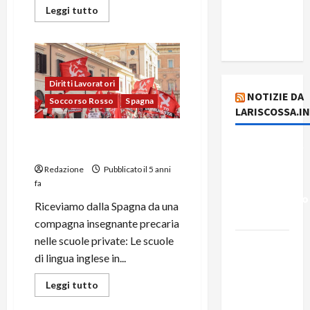
del giorno
Leggi tutto
8 agosto
2026
Diritti Lavoratori
NOTIZIE DA
Soccorso Rosso
Spagna
LARISCOSSA.I
Spagna: Il business sulle
Dichiarazione
spalle degli insegnanti
del
Redazione
Pubblicato il 5 anni
Governo
fa
Rivoluzionario
Riceviamo dalla Spagna da una
di Cuba
compagna insegnante precaria
nelle scuole private: Le scuole
Elezioni in
di lingua inglese in...
Brasile: il
PCB
Leggi tutto
presenta