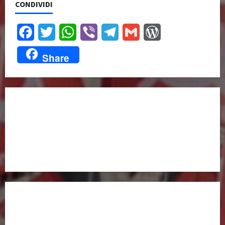
CONDIVIDI
Facebook
Twitter
WhatsApp
Viber
Telegram
Gmail
WordPress
Share
UNISCITI A NOI,
ANCHE DALL’ESTERO!
partitocomunistaestero.org