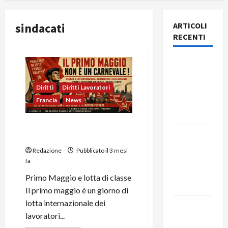
sindacati
ARTICOLI
RECENTI
Rassegna
stampa
del giorno
Diritti
Diritti Lavoratori
6 agosto
Francia
News
2026
IL PRIMO MAGGIO NON È UN
Rassegna
CARNEVALE!
stampa
Redazione
Pubblicato il 3 mesi
del giorno
fa
5 agosto
Primo Maggio e lotta di classe
2026
Il primo maggio è un giorno di
lotta internazionale dei
Rassegna
lavoratori...
stampa