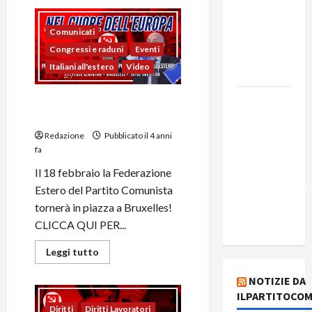
Edmilson
Costa e il
Comunicati
suo
Congressi e raduni
Eventi
programma
Italiani all'estero
Video
alternativo
Dal “No
Il Partito Comunista a
Kings” ai
Bruxelles il 18 febbraio
war
Redazione
Pubblicato il 4 anni
fa
bonds. Il
silenzio
Il 18 febbraio la Federazione
imbarazzante
Estero del Partito Comunista
sui Fondi
tornerà in piazza a Bruxelles!
cannone.
CLICCA QUI PER...
Leggi tutto
NOTIZIE DA
ILPARTITOCOM
Diritti
Diritti Lavoratori