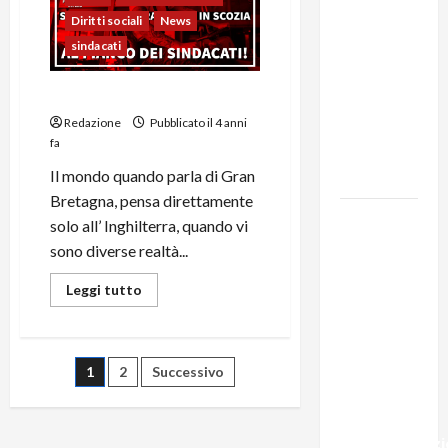
Diritti sociali
News
131 anni fa
sindacati
moriva
Friedrich
Caos dei trasporti in Scozia !
Engels: il
Redazione
Pubblicato il 4 anni
ricordo
fa
del Partito
Il mondo quando parla di Gran
Comunista
Bretagna, pensa direttamente
La Corrida
solo all’ Inghilterra, quando vi
europea:
sono diverse realtà...
Spagna,
Leggi tutto
Marocco,
Schengen
e la farsa
della
1
2
Successivo
politica
UE
sull’immigraz