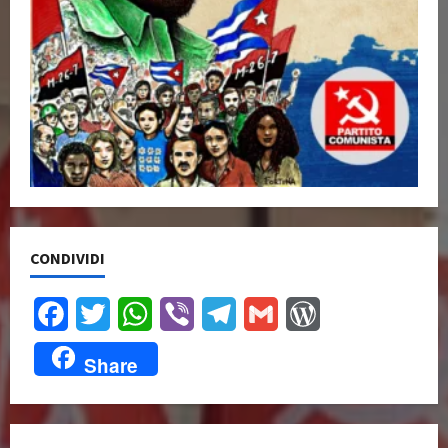
CONDIVIDI
Facebook
Twitter
WhatsApp
Viber
Telegram
Gmail
WordPress
Share