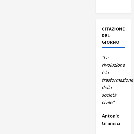
A CUBA
CITAZIONE
DEL
GIORNO
"La
rivoluzione
è la
trasformazione
della
società
civile."
Antonio
Gramsci