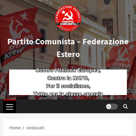
Partito Comunista – Federazione
Estero
Contro l’Unione Europea,
Contro la NATO,
Per il socialismo,
Tutto per la classe operaia
Home
sindacati