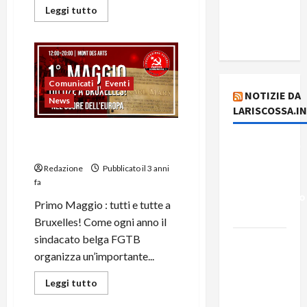
del giorno
Leggi tutto
4 agosto
2026
Comunicati
Eventi
NOTIZIE DA
News
LARISCOSSA.I
Comunicato Stampa : Primo
Dichiarazione
Maggio a Bruxelles
del
Redazione
Pubblicato il 3 anni
Governo
fa
Rivoluzionario
Primo Maggio : tutti e tutte a
di Cuba
Bruxelles! Come ogni anno il
sindacato belga FGTB
Elezioni in
organizza un’importante...
Brasile: il
PCB
Leggi tutto
presenta