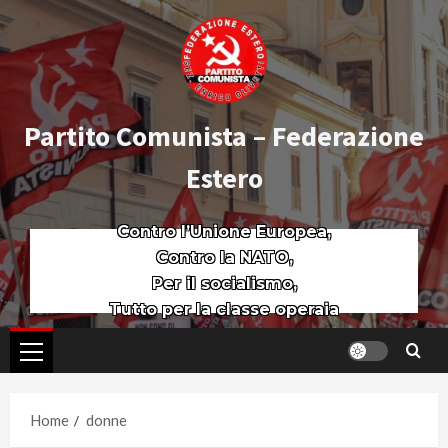
Partito Comunista – Federazione
Estero
Contro l’Unione Europea,
Contro la NATO,
Per il socialismo,
Tutto per la classe operaia
Home
donne