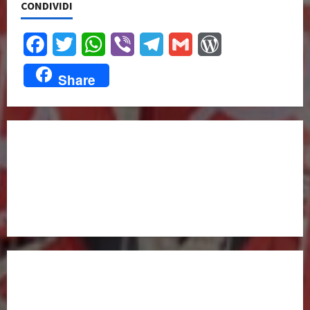
CONDIVIDI
Facebook
Twitter
WhatsApp
Viber
Telegram
Gmail
WordPress
Share
UNISCITI A NOI,
ANCHE DALL’ESTERO!
partitocomunistaestero.org