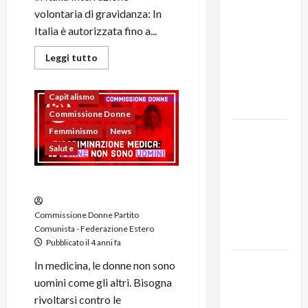
volontaria di gravidanza: In
MODENA:
Italia è autorizzata fino a...
ANCORA
AUMENTI
Leggi tutto
PER I
BIGLIETTI
Capitalismo
DEL BUS!
Commissione Donne
Femminismo
News
131 anni fa
Salute
moriva
Friedrich
La medicina e le donne
Engels: il
ricordo
Commissione Donne Partito
del Partito
Comunista - Federazione Estero
Comunista
Pubblicato il 4 anni fa
La Corrida
In medicina, le donne non sono
europea:
uomini come gli altri. Bisogna
Spagna,
rivoltarsi contro le