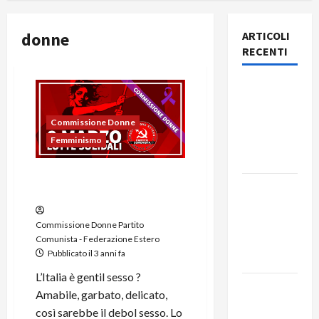
donne
ARTICOLI
RECENTI
Rassegna
stampa
del giorno
Commissione Donne
9 agosto
Femminismo
2026
Donne 8 Marzo: L’Italia è
Rassegna
gentil sesso ?
stampa
del giorno
Commissione Donne Partito
Comunista - Federazione Estero
8 agosto
Pubblicato il 3 anni fa
2026
L’Italia è gentil sesso ?
Rassegna
Amabile, garbato, delicato,
stampa
così sarebbe il debol sesso. Lo