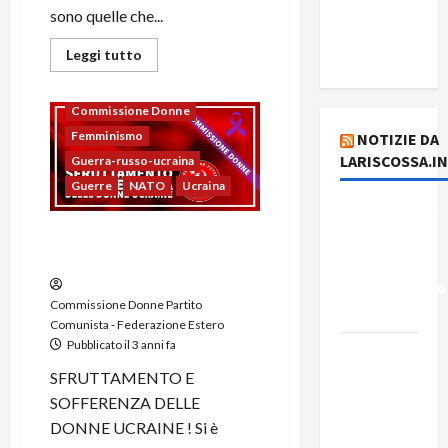
del giorno
sono quelle che...
7 agosto
2026
Leggi tutto
Commissione Donne
Femminismo
NOTIZIE DA
LARISCOSSA.I
Guerra-russo-ucraina
Guerre
NATO
Ucraina
Dichiarazione
del
Donne ucraine :
sfruttamento e sofferenza
Governo
Rivoluzionario
Commissione Donne Partito
di Cuba
Comunista - Federazione Estero
Pubblicato il 3 anni fa
Elezioni in
Brasile: il
SFRUTTAMENTO E
PCB
SOFFERENZA DELLE
presenta
DONNE UCRAINE ! Si è