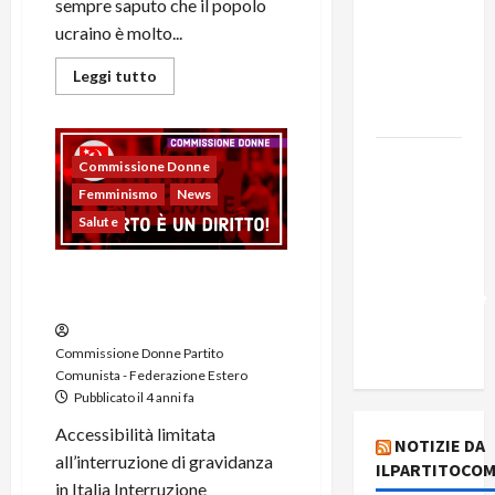
Edmilson
sempre saputo che il popolo
Costa e il
ucraino è molto...
suo
Leggi tutto
programma
alternativo
Dal “No
Commissione Donne
Kings” ai
Femminismo
News
war
Salute
bonds. Il
silenzio
Interruzione volontaria di …
imbarazzante
aborto!
sui Fondi
cannone.
Commissione Donne Partito
Comunista - Federazione Estero
Pubblicato il 4 anni fa
Accessibilità limitata
NOTIZIE DA
all’interruzione di gravidanza
ILPARTITOCOM
in Italia Interruzione