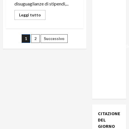
Marocco,
disuguaglianze di stipendi,...
Schengen
Leggi tutto
e la farsa
della
politica
1
2
Successivo
UE
sull’immigraz
– Il punto
del
Segretario
Generale,
Alberto
Lombardo
CITAZIONE
DEL
GIORNO