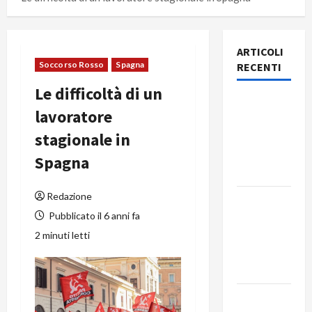
ARTICOLI
Soccorso Rosso
Spagna
RECENTI
Le difficoltà di un
Rassegna
lavoratore
stampa
stagionale in
del giorno
6 agosto
Spagna
2026
Redazione
Rassegna
Pubblicato il 6 anni fa
stampa
del giorno
2 minuti letti
5 agosto
2026
Rassegna