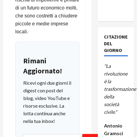
SOLIDARIETÀ
di un futuro economico molti,
A CUBA
che sono costretti a chiudere
piccole e medie imprese
locali.
CITAZIONE
DEL
GIORNO
Rimani
"La
Aggiornato!
rivoluzione
è la
Ricevi ogni due giorni il
trasformazione
digest con post del
della
blog, video YouTube e
società
risorse esclusive. La
civile."
lotta continua anche
nella tua inbox!
Antonio
Gramsci