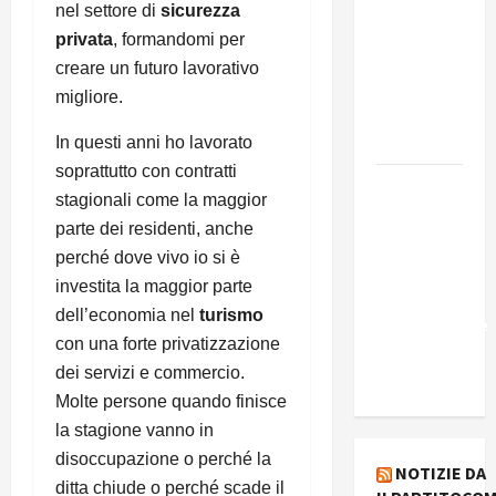
presenta
nel settore di
sicurezza
Edmilson
privata
, formandomi per
Costa e il
creare un futuro lavorativo
suo
migliore.
programma
alternativo
In questi anni ho lavorato
soprattutto con contratti
Dal “No
stagionali come la maggior
Kings” ai
parte dei residenti, anche
war
perché dove vivo io si è
bonds. Il
investita la maggior parte
silenzio
dell’economia nel
turismo
imbarazzante
con una forte privatizzazione
sui Fondi
dei servizi e commercio.
cannone.
Molte persone quando finisce
la stagione vanno in
disoccupazione o perché la
NOTIZIE DA
ditta chiude o perché scade il