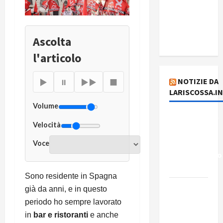
stampa
del giorno
4 agosto
Ascolta
2026
l'articolo
NOTIZIE DA
▶
⏸
▶▶
■
LARISCOSSA.I
Volume
Dichiarazione
Velocità
del
Governo
Voce
Rivoluzionario
di Cuba
Sono residente in Spagna
Elezioni in
già da anni, e in questo
Brasile: il
periodo ho sempre lavorato
PCB
in
bar e ristoranti
e anche