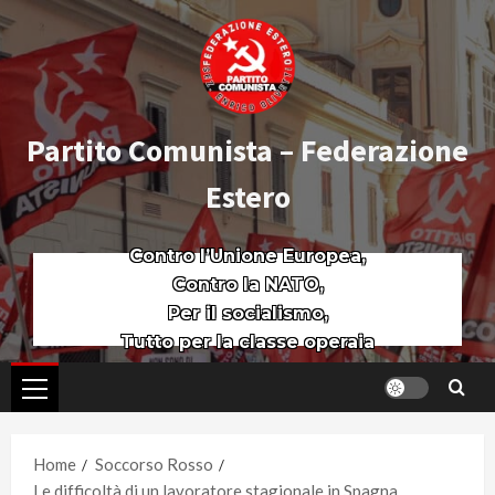
Partito Comunista – Federazione
Estero
Contro l’Unione Europea,
Contro la NATO,
Per il socialismo,
Tutto per la classe operaia
Home
Soccorso Rosso
Le difficoltà di un lavoratore stagionale in Spagna