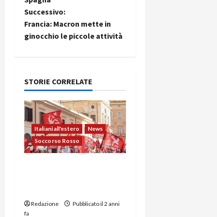
Successivo:
Francia: Macron mette in
ginocchio le piccole attività
STORIE CORRELATE
Italiani all'estero
News
Soccorso Rosso
Espatriati: L’ultima
valvola di sfogo del
capitalismo?
Redazione
Pubblicato il 2 anni
Capitalismo
fa