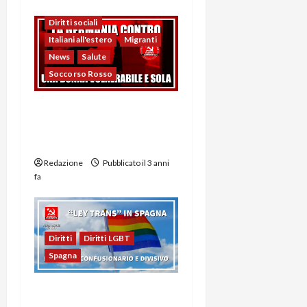
Cellula tedesca
Diritti sociali
Italiani all'estero
Migranti
News
Salute
Soccorso Rosso
Capitalismo: Battaglia di
una Madre Vulnerabile in
Germania
Redazione
Pubblicato il 3 anni
fa
Diritti
Diritti LGBT
Spagna
Spagna, “Ley Trans”: