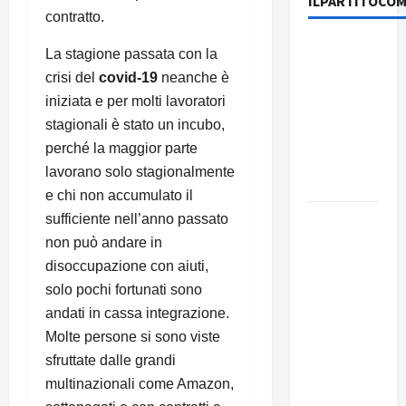
ILPARTITOCOM
contratto.
131 anni fa
La stagione passata con la
moriva
crisi del
covid-19
neanche è
Friedrich
iniziata e per molti lavoratori
Engels: il
stagionali è stato un incubo,
ricordo
perché la maggior parte
del Partito
lavorano solo stagionalmente
Comunista
e chi non accumulato il
La Corrida
sufficiente nell’anno passato
europea:
non può andare in
Spagna,
disoccupazione con aiuti,
Marocco,
solo pochi fortunati sono
Schengen
andati in cassa integrazione.
e la farsa
Molte persone si sono viste
della
sfruttate dalle grandi
politica
multinazionali come Amazon,
UE