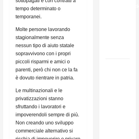
sottopagati e con contratti a
sull’immigraz
tempo determinato o
– Il punto
temporanei.
del
Segretario
Molte persone lavorando
Generale,
stagionalmente senza
Alberto
nessun tipo di aiuto statale
Lombardo
sopravvivono con i propri
piccoli risparmi e amici o
IL
parenti, però chi non ce la fa
PARTITO
è dovuto rientrare in patria.
COMUNISTA
RICORDA
Le multinazionali e le
L’ASSALTO
privatizzazioni stanno
ALLA
sfruttando i lavoratori e
MONCADA
impoverendoli sempre di più.
E RINNOVA
Non creando uno sviluppo
LA
commerciale alternativo si
PROPRIA
rischia di impoverire e privare