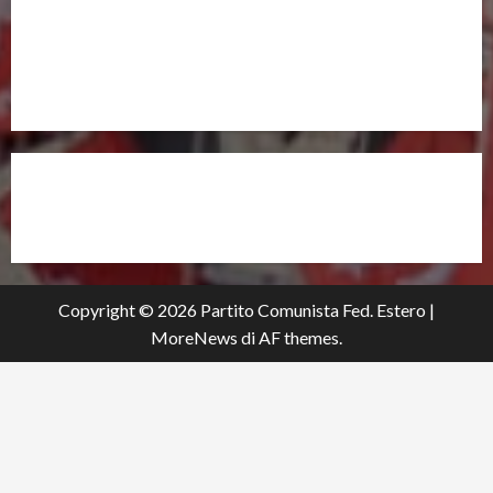
UNISCITI A NOI,
ANCHE DALL’ESTERO!
partitocomunistaestero.org
Copyright © 2026 Partito Comunista Fed. Estero
|
MoreNews
di AF themes.