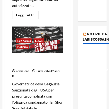
del giorno
autorizzato...
4 agosto
2026
Leggi tutto
NOTIZIE DA
LARISCOSSA.I
Economia
News
Politica
Dichiarazione
del
Sanzioni USA contro la
Governo
Governatrice della Gagauzia
Rivoluzionario
Redazione
Pubblicato il 2 anni
di Cuba
fa
Governatrice della Gagauzia:
Elezioni in
Sanzionata dagli USA per
Brasile: il
presunta complicità con
PCB
l’oligarca condannato Ilan Shor
presenta
Sono iniziate le...