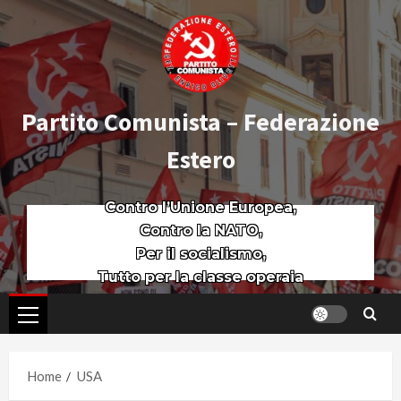
Partito Comunista – Federazione
Estero
Contro l’Unione Europea,
Contro la NATO,
Per il socialismo,
Tutto per la classe operaia
Home
USA