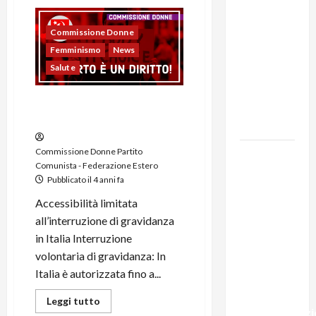
131 anni fa
Commissione Donne
moriva
Femminismo
News
Friedrich
Salute
Engels: il
ricordo
Interruzione volontaria di …
del Partito
aborto!
Comunista
Commissione Donne Partito
La Corrida
Comunista - Federazione Estero
europea:
Pubblicato il 4 anni fa
Spagna,
Accessibilità limitata
Marocco,
all’interruzione di gravidanza
Schengen
in Italia Interruzione
e la farsa
volontaria di gravidanza: In
della
Italia è autorizzata fino a...
politica
UE
Leggi tutto
sull’immigraz