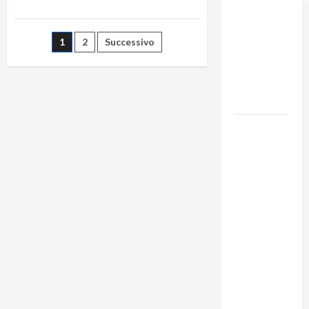
– Il punto
del
1
2
Successivo
Segretario
Generale,
Alberto
Lombardo
IL
PARTITO
COMUNISTA
RICORDA
L’ASSALTO
ALLA
MONCADA
E RINNOVA
LA
PROPRIA
SOLIDARIETÀ