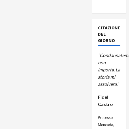
A CUBA
CITAZIONE
DEL
GIORNO
"Condannatemi
non
importa. La
storia mi
assolverà."
Fidel
Castro
Processo
Moncada,