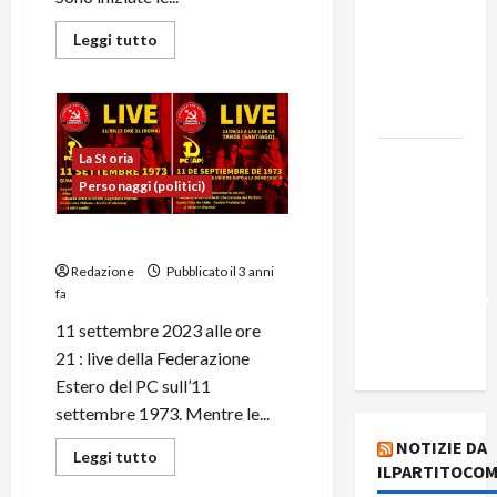
Edmilson
Costa e il
Leggi tutto
suo
programma
alternativo
Dal “No
La Storia
Kings” ai
Personaggi (politici)
war
bonds. Il
LIVE 11/09/23 (IT-ESP)
silenzio
Redazione
Pubblicato il 3 anni
fa
imbarazzante
sui Fondi
11 settembre 2023 alle ore
cannone.
21 : live della Federazione
Estero del PC sull’11
settembre 1973. Mentre le...
NOTIZIE DA
Leggi tutto
ILPARTITOCOM