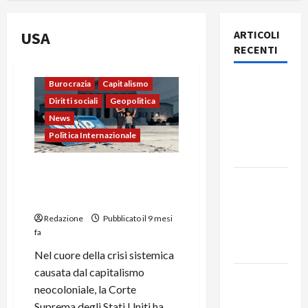
USA
ARTICOLI
RECENTI
Rassegna
Burocrazia
Capitalismo
stampa
Diritti sociali
Geopolitica
del giorno
News
6 agosto
Politica Internazionale
2026
La Corte Suprema Usa e la
Rassegna
Sospensione dei Sussidi
stampa
SNAP
del giorno
Redazione
Pubblicato il 9 mesi
5 agosto
fa
2026
Nel cuore della crisi sistemica
causata dal capitalismo
Rassegna
neocoloniale, la Corte
stampa
Suprema degli Stati Uniti ha