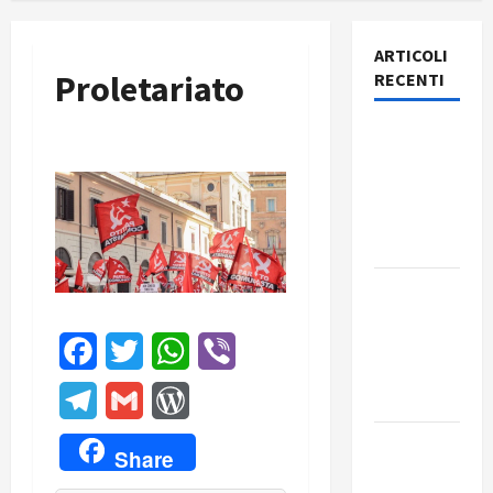
ARTICOLI
Proletariato
RECENTI
Rassegna
stampa
del giorno
7 agosto
2026
Rassegna
stampa
del giorno
Facebook
Twitter
WhatsApp
Viber
6 agosto
2026
Telegram
Gmail
WordPress
Rassegna
Share
stampa