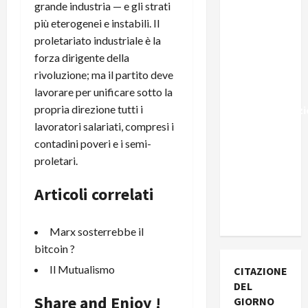
grande industria — e gli strati
Marocco,
più eterogenei e instabili. Il
Schengen
proletariato industriale è la
e la farsa
forza dirigente della
della
rivoluzione; ma il partito deve
politica
lavorare per unificare sotto la
UE
propria direzione tutti i
sull’immigraz
lavoratori salariati, compresi i
– Il punto
contadini poveri e i semi-
del
proletari.
Segretario
Generale,
Articoli correlati
Alberto
Lombardo
Marx sosterrebbe il
bitcoin ?
Il Mutualismo
CITAZIONE
DEL
Share and Enjoy !
GIORNO