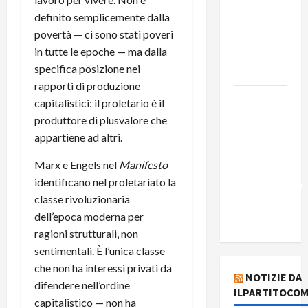
Edmilson
definito semplicemente dalla
Costa e il
povertà — ci sono stati poveri
suo
in tutte le epoche — ma dalla
programma
specifica posizione nei
alternativo
rapporti di produzione
Dal “No
capitalistici: il proletario è il
Kings” ai
produttore di plusvalore che
war
appartiene ad altri.
bonds. Il
Marx e Engels nel
Manifesto
silenzio
identificano nel proletariato la
imbarazzante
classe rivoluzionaria
sui Fondi
dell’epoca moderna per
cannone.
ragioni strutturali, non
sentimentali. È l’unica classe
che non ha interessi privati da
NOTIZIE DA
difendere nell’ordine
ILPARTITOCOM
capitalistico — non ha