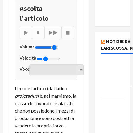
del giorno
Ascolta
5 agosto
2026
l'articolo
▶
⏸
▶▶
■
NOTIZIE DA
Volume
LARISCOSSA.I
Velocità
Dichiarazione
Voce
del
Governo
Rivoluzionario
Il
proletariato
(dal latino
di Cuba
proletarius
) è, nel marxismo, la
classe dei lavoratori salariati
Elezioni in
che non possiedono i mezzi di
Brasile: il
produzione e sono costretti a
PCB
vendere la propria forza-
presenta
lavoro per vivere. Non è