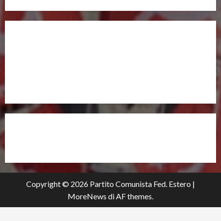
UNISCITI A NOI,
ANCHE DALL’ESTERO!
partitocomunistaestero.org
Copyright © 2026 Partito Comunista Fed. Estero
|
MoreNews
di AF themes.