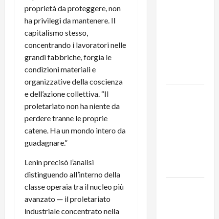
proprietà da proteggere, non
MODENA:
ha privilegi da mantenere. Il
ANCORA
capitalismo stesso,
AUMENTI
concentrando i lavoratori nelle
PER I
grandi fabbriche, forgia le
BIGLIETTI
condizioni materiali e
DEL BUS!
organizzative della coscienza
e dell’azione collettiva. “Il
131 anni fa
proletariato non ha niente da
moriva
perdere tranne le proprie
Friedrich
catene. Ha un mondo intero da
Engels: il
guadagnare.”
ricordo
del Partito
Lenin precisò l’analisi
Comunista
distinguendo all’interno della
classe operaia tra il nucleo più
La Corrida
avanzato — il proletariato
europea:
industriale concentrato nella
Spagna,