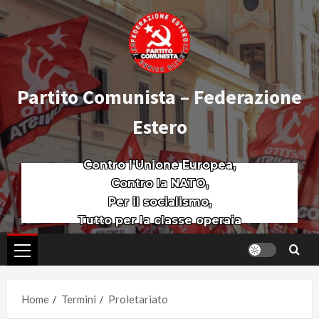
Partito Comunista – Federazione
Estero
Contro l’Unione Europea,
Contro la NATO,
Per il socialismo,
Tutto per la classe operaia
Home
Termini
Proletariato