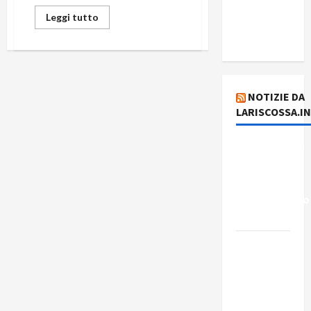
del giorno
Leggi tutto
5 agosto
2026
NOTIZIE DA
LARISCOSSA.I
Dichiarazione
del
Governo
Rivoluzionario
di Cuba
Elezioni in
Brasile: il
PCB
presenta