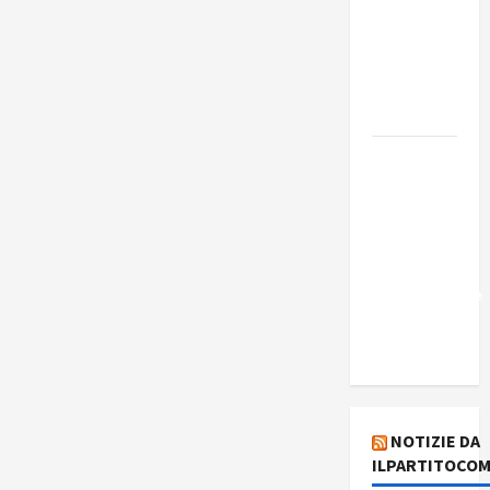
Edmilson
Costa e il
suo
programma
alternativo
Dal “No
Kings” ai
war
bonds. Il
silenzio
imbarazzante
sui Fondi
cannone.
NOTIZIE DA
ILPARTITOCOM