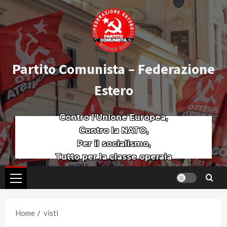
Partito Comunista – Federazione
Estero
Contro l’Unione Europea,
Contro la NATO,
Per il socialismo,
Tutto per la classe operaia
Home
visti