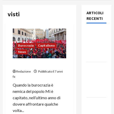
visti
ARTICOLI
RECENTI
Rassegna
stampa
del giorno
Burocrazia
Capitalismo
7 agosto
News
2026
Burocrazia
Rassegna
Redazione
Pubblicato il 7 anni
stampa
fa
del giorno
Quando la burocrazia è
6 agosto
nemica del popolo Mi è
2026
capitato, nell’ultimo anno di
Rassegna
dovere affrontare qualche
stampa
volta...