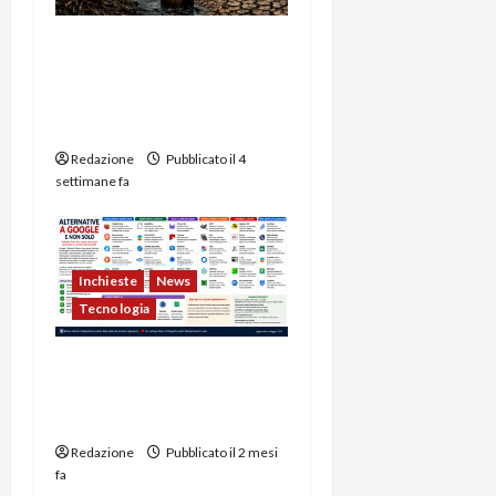
L’impatto ambientale
delle guerre -1a Parte:
dalla Seconda guerra
mondiale ad oggi
Redazione
Pubblicato il 4
settimane fa
Inchieste
News
Tecnologia
Alternative a Google per
Browser, Email, Cloud e
Social
Redazione
Pubblicato il 2 mesi
fa