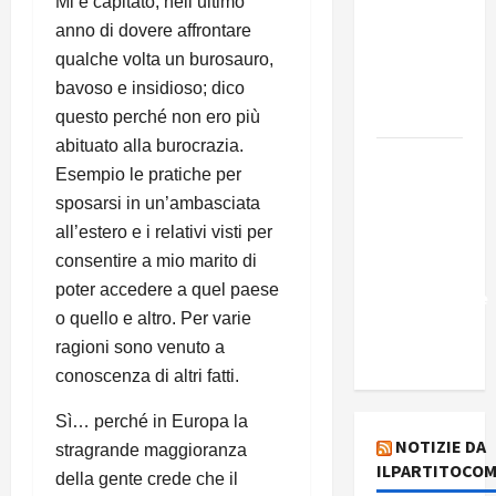
Mi è capitato, nell’ultimo
Edmilson
Costa e il
anno di dovere affrontare
suo
qualche volta un burosauro,
programma
bavoso e insidioso; dico
alternativo
questo perché non ero più
abituato alla burocrazia.
Dal “No
Esempio le pratiche per
Kings” ai
sposarsi in un’ambasciata
war
all’estero e i relativi visti per
bonds. Il
consentire a mio marito di
silenzio
poter accedere a quel paese
imbarazzante
o quello e altro. Per varie
sui Fondi
ragioni sono venuto a
cannone.
conoscenza di altri fatti.
Sì… perché in Europa la
NOTIZIE DA
stragrande maggioranza
ILPARTITOCOM
della gente crede che il