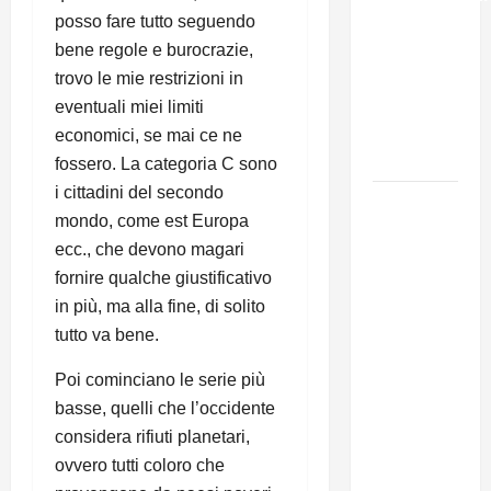
– Il punto
posso fare tutto seguendo
del
bene regole e burocrazie,
Segretario
trovo le mie restrizioni in
Generale,
eventuali miei limiti
Alberto
economici, se mai ce ne
Lombardo
fossero. La categoria C sono
i cittadini del secondo
IL
mondo, come est Europa
PARTITO
ecc., che devono magari
COMUNISTA
fornire qualche giustificativo
RICORDA
in più, ma alla fine, di solito
L’ASSALTO
tutto va bene.
ALLA
MONCADA
Poi cominciano le serie più
E RINNOVA
basse, quelli che l’occidente
LA
considera rifiuti planetari,
PROPRIA
ovvero tutti coloro che
SOLIDARIETÀ