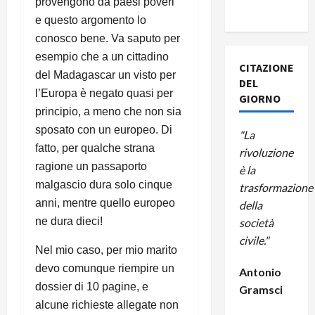
provengono da paesi poveri
A CUBA
e questo argomento lo
conosco bene. Va saputo per
esempio che a un cittadino
CITAZIONE
del Madagascar un visto per
DEL
l’Europa è negato quasi per
GIORNO
principio, a meno che non sia
sposato con un europeo. Di
"La
fatto, per qualche strana
rivoluzione
ragione un passaporto
è la
malgascio dura solo cinque
trasformazione
anni, mentre quello europeo
della
ne dura dieci!
società
civile."
Nel mio caso, per mio marito
devo comunque riempire un
Antonio
dossier di 10 pagine, e
Gramsci
alcune richieste allegate non