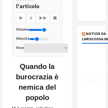
del giorno
l'articolo
4 agosto
2026
▶
⏸
▶▶
■
Volume
NOTIZIE DA
LARISCOSSA.I
Velocità
Voce
Dichiarazione
del
Governo
Quando la
Rivoluzionario
di Cuba
burocrazia è
Elezioni in
nemica del
Brasile: il
popolo
PCB
presenta