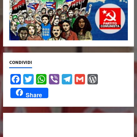
CONDIVIDI
Facebook
Twitter
WhatsApp
Viber
Telegram
Gmail
WordPress
Share
UNISCITI A NOI,