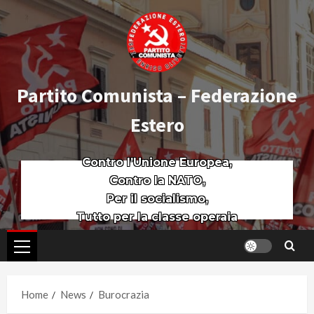
Partito Comunista – Federazione
Estero
Contro l’Unione Europea,
Contro la NATO,
Per il socialismo,
Tutto per la classe operaia
Home
News
Burocrazia