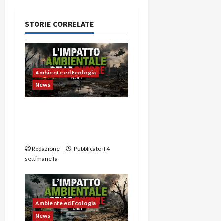
STORIE CORRELATE
Ambiente ed Ecologia
News
L’impatto ambientale
delle guerre -2a Parte:
Capitalismo verde
Redazione
Pubblicato il 4
settimane fa
Ambiente ed Ecologia
News