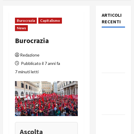
ARTICOLI
Burocrazia
Capitalismo
RECENTI
News
Rassegna
Burocrazia
stampa
del giorno
Redazione
6 agosto
Pubblicato il 7 anni fa
2026
7 minuti letti
Rassegna
stampa
del giorno
5 agosto
2026
Rassegna
stampa
Ascolta