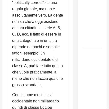
“politically correct” sia una
131 anni fa
regola globale, ma non è
moriva
assolutamente vero. La gente
Friedrich
non sa che a oggi esistono
Engels: il
ancora cittadini di serie A, B,
ricordo
C, D, ecc. Il fatto di essere in
del Partito
una categoria o in un altra
Comunista
dipende da pochi e semplici
La Corrida
fattori, esempio: un
europea:
miliardario occidentale è di
Spagna,
classe A, può fare tutto quello
Marocco,
che vuole praticamente, a
Schengen
meno che non faccia qualche
e la farsa
grosso scandalo.
della
Gente come me, dicesi
politica
occidentale non miliardario
UE
sull’immigraz
quindi di classe B; cioè