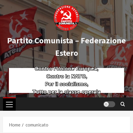
Partito Comunista – Federazione
Estero
Contro l’Unione Europea,
Contro la NATO,
Per il socialismo,
Tutto per la classe operaia
Home
comunicato