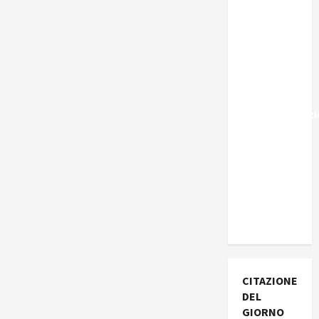
Marocco,
Schengen
e la farsa
della
politica
UE
sull’immigraz
– Il punto
del
Segretario
Generale,
Alberto
Lombardo
CITAZIONE
DEL
GIORNO