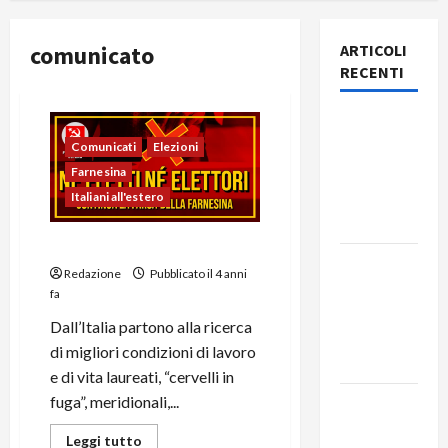
comunicato
ARTICOLI
RECENTI
Rassegna
stampa
Comunicati
Elezioni
del giorno
Farnesina
7 agosto
Italiani all'estero
2026
Né eletti né elettori
Rassegna
Redazione
Pubblicato il 4 anni
stampa
fa
del giorno
Dall’Italia partono alla ricerca
6 agosto
di migliori condizioni di lavoro
2026
e di vita laureati, “cervelli in
fuga”, meridionali,...
Rassegna
stampa
Leggi tutto