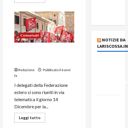
del giorno
5 agosto
2026
Comunicati
NOTIZIE DA
LARISCOSSA.I
Nuovo organigramma della
Federazione Estero del
Dichiarazione
Partito Comunista
del
Redazione
Pubblicato il 6 anni
Governo
fa
Rivoluzionario
I delegati della Federazione
di Cuba
estero si sono riuniti in via
telematica il giorno 14
Elezioni in
Dicembre per la...
Brasile: il
PCB
Leggi tutto
presenta