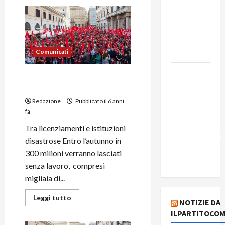
Edmilson
Costa e il
suo
programma
alternativo
Comunicati
Dal “No
Situazione italiani
Kings” ai
all’estero.
war
Redazione
Pubblicato il 6 anni
bonds. Il
fa
silenzio
Tra licenziamenti e istituzioni
imbarazzante
disastrose Entro l’autunno in
sui Fondi
300 milioni verranno lasciati
cannone.
senza lavoro, compresi
migliaia di...
Leggi tutto
NOTIZIE DA
ILPARTITOCOM