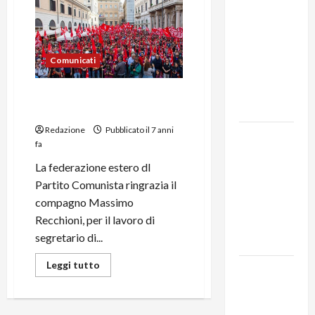
MODENA:
ANCORA
AUMENTI
Comunicati
PER I
BIGLIETTI
Nuovo direttivo federazione
DEL BUS!
estero
Redazione
Pubblicato il 7 anni
131 anni fa
fa
moriva
La federazione estero dl
Friedrich
Partito Comunista ringrazia il
Engels: il
compagno Massimo
ricordo
Recchioni, per il lavoro di
del Partito
segretario di...
Comunista
Leggi tutto
La Corrida
europea:
Spagna,