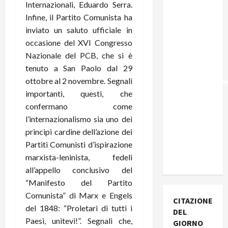
Internazionali, Eduardo Serra.
Marocco,
Infine, il Partito Comunista ha
Schengen
inviato un saluto ufficiale in
e la farsa
occasione del XVI Congresso
della
Nazionale del PCB, che si è
politica
tenuto a San Paolo dal 29
UE
ottobre al 2 novembre. Segnali
sull’immigraz
importanti, questi, che
– Il punto
confermano come
del
l’internazionalismo sia uno dei
Segretario
principi cardine dell’azione dei
Generale,
Partiti Comunisti d’ispirazione
Alberto
marxista-leninista, fedeli
Lombardo
all’appello conclusivo del
“Manifesto del Partito
Comunista” di Marx e Engels
CITAZIONE
del 1848: “Proletari di tutti i
DEL
Paesi, unitevi!”. Segnali che,
GIORNO