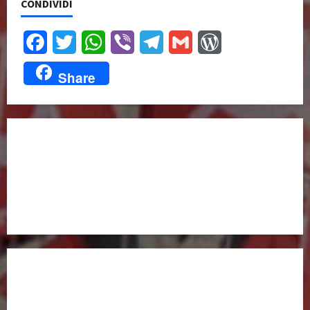
CONDIVIDI
Facebook
Twitter
WhatsApp
Viber
Telegram
Gmail
WordPress
Share
UNISCITI A NOI,
ANCHE DALL’ESTERO!
partitocomunistaestero.org