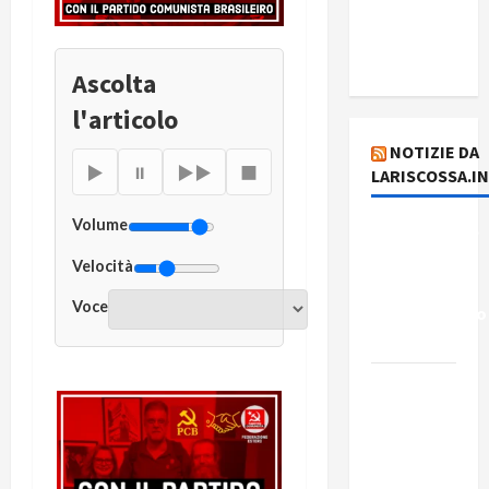
del giorno
6 agosto
2026
Ascolta
l'articolo
NOTIZIE DA
▶
⏸
▶▶
■
LARISCOSSA.I
Volume
Dichiarazione
del
Velocità
Governo
Voce
Rivoluzionario
di Cuba
Elezioni in
Brasile: il
PCB
presenta