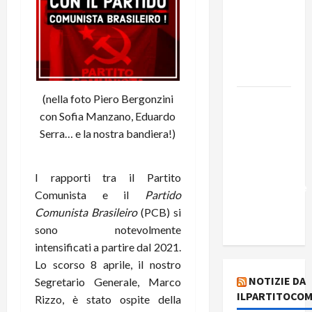
Edmilson
Costa e il
suo
programma
alternativo
(nella foto Piero Bergonzini
Dal “No
con Sofia Manzano, Eduardo
Kings” ai
Serra… e la nostra bandiera!)
war
bonds. Il
silenzio
I rapporti tra il Partito
imbarazzante
Comunista e il
Partido
sui Fondi
Comunista Brasileiro
(PCB) si
cannone.
sono notevolmente
intensificati a partire dal 2021.
Lo scorso 8 aprile, il nostro
NOTIZIE DA
Segretario Generale, Marco
ILPARTITOCOM
Rizzo, è stato ospite della