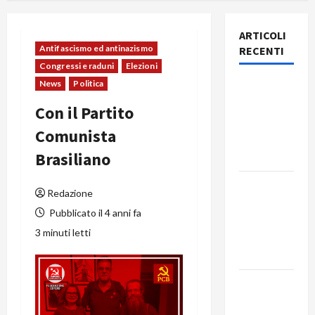
ARTICOLI
Antifascismo ed antinazismo
RECENTI
Congressi e raduni
Elezioni
News
Politica
Rassegna
stampa
Con il Partito
del giorno
Comunista
8 agosto
Brasiliano
2026
Rassegna
Redazione
stampa
Pubblicato il 4 anni fa
del giorno
3 minuti letti
7 agosto
2026
Rassegna
stampa