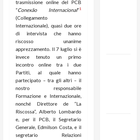
trasmissione online del PCB
MODENA:
1
“
Conexão Internacional
”
ANCORA
(Collegamento
AUMENTI
Internazionale), quasi due ore
PER I
di intervista che hanno
BIGLIETTI
riscosso unanime
DEL BUS!
apprezzamento. Il 7 luglio si è
invece tenuto un primo
131 anni fa
incontro online tra i due
moriva
Partiti, al quale hanno
Friedrich
partecipato – tra gli altri – il
Engels: il
nostro responsabile
ricordo
Formazione e Internazionale,
del Partito
nonché Direttore de “La
Comunista
Riscossa”, Alberto Lombardo
e, per il PCB, il Segretario
La Corrida
Generale, Edmilson Costa, e il
europea:
segretario Relazioni
Spagna,