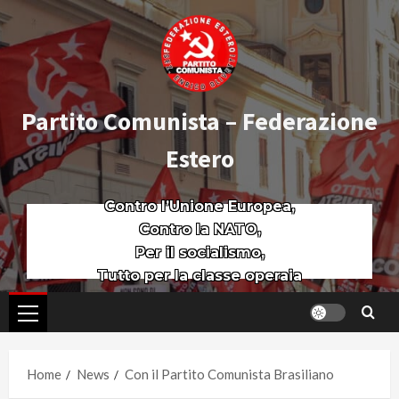
Partito Comunista – Federazione
Estero
Contro l’Unione Europea,
Contro la NATO,
Per il socialismo,
Tutto per la classe operaia
Home
News
Con il Partito Comunista Brasiliano