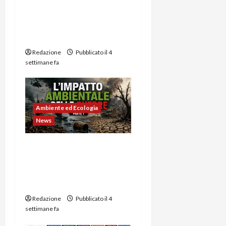
L’impatto ambientale
delle guerre -2a Parte:
Capitalismo verde
Redazione
Pubblicato il 4
settimane fa
Ambiente ed Ecologia
News
L’impatto ambientale
delle guerre -1a Parte:
dalla Seconda guerra
mondiale ad oggi
Redazione
Pubblicato il 4
settimane fa