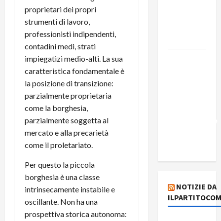
Costa e il
proprietari dei propri
suo
strumenti di lavoro,
programma
professionisti indipendenti,
alternativo
contadini medi, strati
impiegatizi medio-alti. La sua
Dal “No
caratteristica fondamentale è
Kings” ai
la posizione di transizione:
war
parzialmente proprietaria
bonds. Il
come la borghesia,
silenzio
parzialmente soggetta al
imbarazzante
mercato e alla precarietà
sui Fondi
come il proletariato.
cannone.
Per questo la piccola
borghesia è una classe
NOTIZIE DA
intrinsecamente instabile e
ILPARTITOCOM
oscillante. Non ha una
prospettiva storica autonoma: