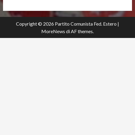
Copyright © 2026 Partito Comunista Fed. Estero
|
MoreNews
di AF themes.