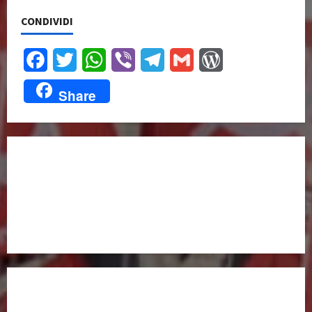
CONDIVIDI
Facebook
Twitter
WhatsApp
Viber
Telegram
Gmail
WordPress
Share
UNISCITI A NOI,
ANCHE DALL’ESTERO!
partitocomunistaestero.org