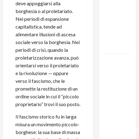
131 anni fa
deve appoggiarsi alla
moriva
borghesia o al proletariato.
Friedrich
Nei periodi di espansione
Engels: il
capitalistica, tende ad
ricordo
alimentare illusioni di ascesa
del Partito
sociale verso la borghesia. Nei
Comunista
periodi di crisi, quando la
proletarizzazione avanza, può
La Corrida
orientarsi verso il proletariato
europea:
e la rivoluzione — oppure
Spagna,
verso il fascismo, che le
Marocco,
promette la restituzione di un
Schengen
ordine sociale in cui il “piccolo
e la farsa
proprietario” trovi il suo posto.
della
politica
Il fascismo storico fu in larga
UE
misura un movimento piccolo-
sull’immigraz
borghese: la sua base di massa
– Il punto