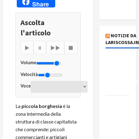
del
Share
plusvalore
Ascolta
l'articolo
NOTIZIE DA
LARISCOSSA.I
▶
⏸
▶▶
■
Dichiarazione
Volume
del
Governo
Velocità
Rivoluzionario
Voce
di Cuba
Elezioni in
La
piccola borghesia
è la
Brasile: il
zona intermedia della
PCB
struttura di classe capitalista
presenta
che comprende: piccoli
Edmilson
commercianti e artigiani