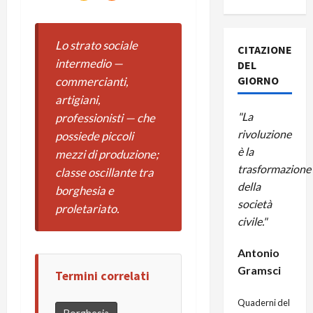
Lo strato sociale
CITAZIONE
intermedio —
DEL
GIORNO
commercianti,
artigiani,
"La
professionisti — che
rivoluzione
possiede piccoli
è la
mezzi di produzione;
trasformazione
classe oscillante tra
della
borghesia e
società
proletariato.
civile."
Antonio
Gramsci
Termini correlati
Quaderni del