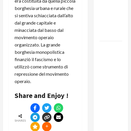
era costituita da quella piccola
del
borghesia urbana e rurale che
Segretario
si sentiva schiacciata dall’alto
Generale,
dal grande capitale e
Alberto
minacciata dal basso dal
Lombardo
movimento operaio
organizzato. La grande
IL
borghesia monopolistica
PARTITO
finanziò il fascismo e lo
COMUNISTA
utilizzò come strumento di
RICORDA
repressione del movimento
L’ASSALTO
operaio.
ALLA
MONCADA
Share and Enjoy !
E RINNOVA
LA
PROPRIA
SOLIDARIETÀ
SHARES
A CUBA