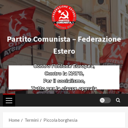
Partito Comunista – Federazione
Estero
Contro l’Unione Europea,
Contro la NATO,
Per il socialismo,
Tutto per la classe operaia
Home
Termini
Piccola borghesia