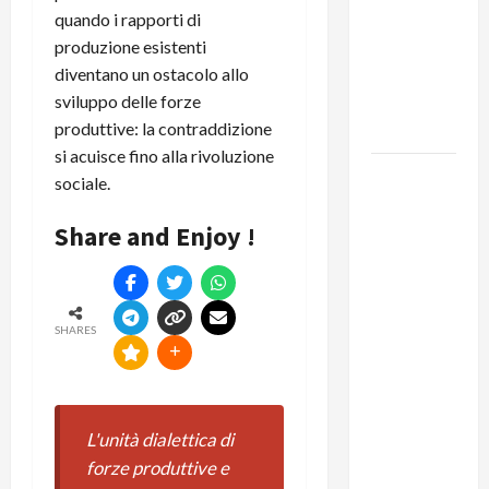
quando i rapporti di
del
produzione esistenti
Segretario
diventano un ostacolo allo
Generale,
sviluppo delle forze
Alberto
produttive: la contraddizione
Lombardo
si acuisce fino alla rivoluzione
IL
sociale.
PARTITO
COMUNISTA
Share and Enjoy !
RICORDA
L’ASSALTO
ALLA
SHARES
MONCADA
E RINNOVA
LA
PROPRIA
L'unità dialettica di
SOLIDARIETÀ
forze produttive e
A CUBA