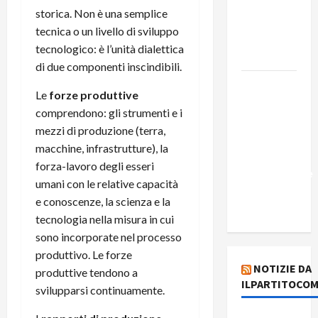
Costa e il
storica. Non è una semplice
suo
tecnica o un livello di sviluppo
programma
tecnologico: è l’unità dialettica
alternativo
di due componenti inscindibili.
Dal “No
Le
forze produttive
Kings” ai
comprendono: gli strumenti e i
war
mezzi di produzione (terra,
bonds. Il
macchine, infrastrutture), la
silenzio
forza-lavoro degli esseri
imbarazzante
umani con le relative capacità
sui Fondi
e conoscenze, la scienza e la
cannone.
tecnologia nella misura in cui
sono incorporate nel processo
produttivo. Le forze
NOTIZIE DA
produttive tendono a
ILPARTITOCOM
svilupparsi continuamente.