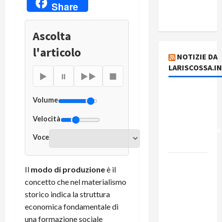
del
Share
plusvalore
Ascolta
l'articolo
NOTIZIE DA
LARISCOSSA.I
▶
⏸
▶▶
■
Dichiarazione
Volume
del
Governo
Velocità
Rivoluzionario
Voce
di Cuba
Elezioni in
Il
modo di produzione
è il
Brasile: il
concetto che nel materialismo
PCB
storico indica la struttura
presenta
economica fondamentale di
Edmilson
una formazione sociale