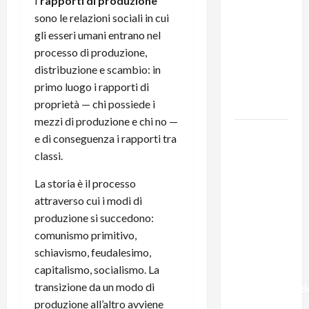
I
rapporti di produzione
131 anni fa
sono le relazioni sociali in cui
moriva
gli esseri umani entrano nel
Friedrich
processo di produzione,
Engels: il
distribuzione e scambio: in
ricordo
primo luogo i rapporti di
del Partito
proprietà — chi possiede i
Comunista
mezzi di produzione e chi no —
La Corrida
e di conseguenza i rapporti tra
europea:
classi.
Spagna,
La storia è il processo
Marocco,
attraverso cui i modi di
Schengen
produzione si succedono:
e la farsa
comunismo primitivo,
della
schiavismo, feudalesimo,
politica
capitalismo, socialismo. La
UE
transizione da un modo di
sull’immigraz
produzione all’altro avviene
– Il punto