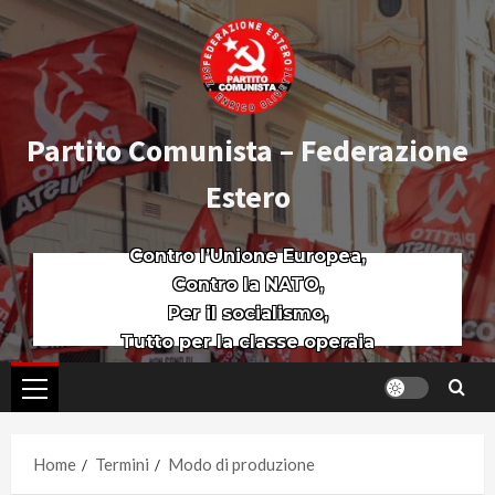
Partito Comunista – Federazione
Estero
Contro l’Unione Europea,
Contro la NATO,
Per il socialismo,
Tutto per la classe operaia
Home
Termini
Modo di produzione