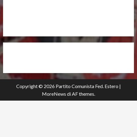
UNISCITI A NOI,
ANCHE DALL’ESTERO!
partitocomunistaestero.org
Copyright © 2026 Partito Comunista Fed. Estero
|
MoreNews
di AF themes.