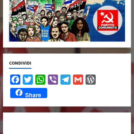
CONDIVIDI
Facebook
Twitter
WhatsApp
Viber
Telegram
Gmail
WordPress
Share
UNISCITI A NOI,