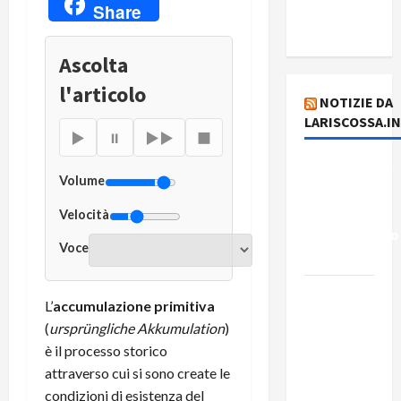
del
Share
plusvalore
Ascolta
l'articolo
NOTIZIE DA
LARISCOSSA.I
▶
⏸
▶▶
■
Dichiarazione
Volume
del
Governo
Velocità
Rivoluzionario
Voce
di Cuba
Elezioni in
L’
accumulazione primitiva
Brasile: il
(
ursprüngliche Akkumulation
)
PCB
è il processo storico
presenta
attraverso cui si sono create le
Edmilson
condizioni di esistenza del