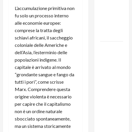
del
L’accumulazione primitiva non
Segretario
fu solo un processo interno
Generale,
alle economie europee:
Alberto
comprese la tratta degli
Lombardo
schiavi africani, il saccheggio
coloniale delle Americhe e
IL
dell’Asia, l’esterminio delle
PARTITO
popolazioni indigene. Il
COMUNISTA
capitale è arrivato al mondo
RICORDA
“grondante sangue e fango da
L’ASSALTO
tutti i pori”, come scrisse
ALLA
Marx. Comprendere questa
MONCADA
origine violenta è necessario
E RINNOVA
per capire che il capitalismo
LA
non è un ordine naturale
PROPRIA
sbocciato spontaneamente,
SOLIDARIETÀ
ma un sistema storicamente
A CUBA