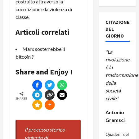
costruito attraverso la
coercizione e la violenza di
classe.
CITAZIONE
DEL
Articoli correlati
GIORNO
Marx sosterrebbe il
"La
bitcoin ?
rivoluzione
è la
Share and Enjoy !
trasformazione
della
società
civile."
SHARES
Antonio
Gramsci
Il processo storico
Quaderni del
violento di