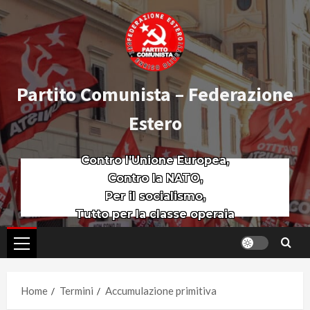
Partito Comunista – Federazione
Estero
Contro l’Unione Europea,
Contro la NATO,
Per il socialismo,
Tutto per la classe operaia
Home
Termini
Accumulazione primitiva