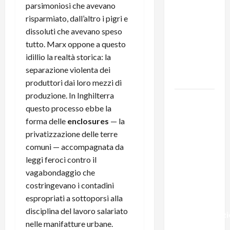
131 anni fa
parsimoniosi che avevano
moriva
risparmiato, dall’altro i pigri e
Friedrich
dissoluti che avevano speso
Engels: il
tutto. Marx oppone a questo
ricordo
idillio la realtà storica: la
del Partito
separazione violenta dei
Comunista
produttori dai loro mezzi di
produzione. In Inghilterra
La Corrida
questo processo ebbe la
europea:
forma delle
enclosures
— la
Spagna,
privatizzazione delle terre
Marocco,
comuni — accompagnata da
Schengen
leggi feroci contro il
e la farsa
vagabondaggio che
della
costringevano i contadini
politica
espropriati a sottoporsi alla
UE
disciplina del lavoro salariato
sull’immigraz
nelle manifatture urbane.
– Il punto