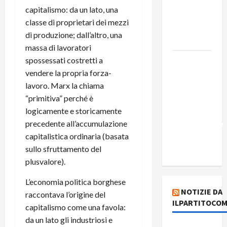
Costa e il
capitalismo: da un lato, una
suo
classe di proprietari dei mezzi
programma
di produzione; dall’altro, una
alternativo
massa di lavoratori
spossessati costretti a
Dal “No
vendere la propria forza-
Kings” ai
lavoro. Marx la chiama
war
“primitiva” perché è
bonds. Il
logicamente e storicamente
silenzio
precedente all’accumulazione
imbarazzante
capitalistica ordinaria (basata
sui Fondi
sullo sfruttamento del
cannone.
plusvalore).
L’economia politica borghese
NOTIZIE DA
raccontava l’origine del
ILPARTITOCOM
capitalismo come una favola:
da un lato gli industriosi e