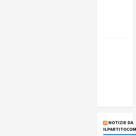
Edmilson
Costa e il
suo
programma
alternativo
Dal “No
Kings” ai
war
bonds. Il
silenzio
imbarazzante
sui Fondi
cannone.
NOTIZIE DA
ILPARTITOCOM