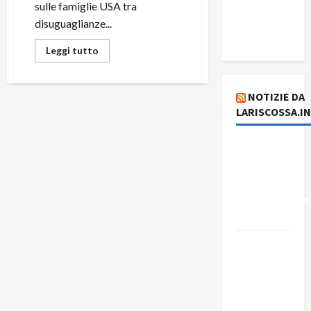
del giorno
sulle famiglie USA tra
7 agosto
disuguaglianze...
2026
Leggi tutto
NOTIZIE DA
LARISCOSSA.I
Dichiarazione
del
Governo
Rivoluzionario
di Cuba
Elezioni in
Brasile: il
PCB
presenta