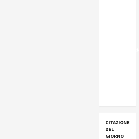
Marocco,
Schengen
e la farsa
della
politica
UE
sull’immigraz
– Il punto
del
Segretario
Generale,
Alberto
Lombardo
CITAZIONE
DEL
GIORNO