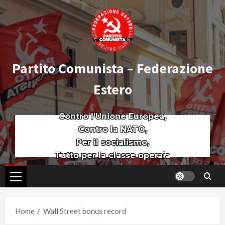
Partito Comunista – Federazione
Estero
Contro l’Unione Europea,
Contro la NATO,
Per il socialismo,
Tutto per la classe operaia
Home
Wall Street bonus record