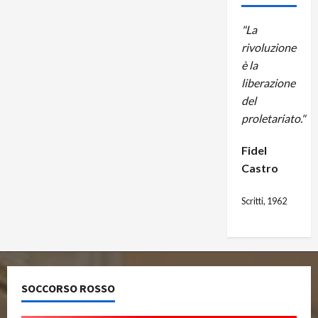
"La
rivoluzione
è la
liberazione
del
proletariato."
Fidel
Castro
Scritti, 1962
SOCCORSO ROSSO