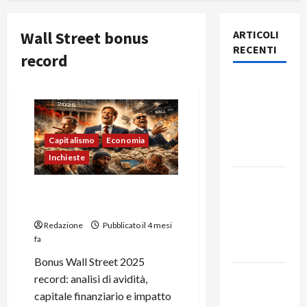
Wall Street bonus
ARTICOLI
RECENTI
record
Rassegna
stampa
del giorno
9 agosto
Capitalismo
Economia
2026
Inchieste
Rassegna
Bonus Wall Street 2025:
stampa
avidità e crisi negli USA
del giorno
Redazione
Pubblicato il 4 mesi
8 agosto
fa
2026
Bonus Wall Street 2025
Rassegna
record: analisi di avidità,
stampa
capitale finanziario e impatto