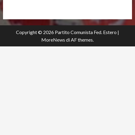
partitocomunistaestero.org
Copyright © 2026 Partito Comunista Fed. Estero
|
MoreNews
di AF themes.