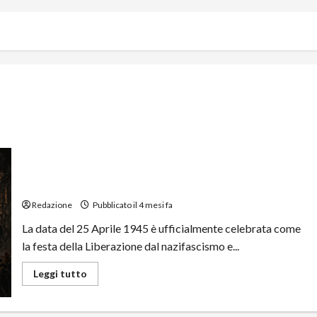
Il 25 Aprile e la Rivoluzione Tradita: Dalla Guerra di
Classe Partigiana all’Ipocrisia della Sinistra Borghese
Redazione
Pubblicato il 4 mesi fa
La data del 25 Aprile 1945 è ufficialmente celebrata come
la festa della Liberazione dal nazifascismo e...
Leggi tutto