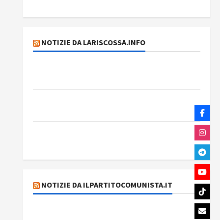
Rassegna stampa del giorno 7 agosto 2026
NOTIZIE DA LARISCOSSA.INFO
Dichiarazione del Governo Rivoluzionario di
Cuba
Elezioni in Brasile: il PCB presenta Edmilson
Costa e il suo programma alternativo
Dal “No Kings” ai war bonds. Il silenzio
imbarazzante sui Fondi cannone.
NOTIZIE DA ILPARTITOCOMUNISTA.IT
MODENA: ANCORA AUMENTI PER I BIGLIETTI