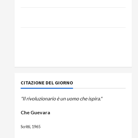
DEL BUS!
131 anni fa moriva Friedrich Engels: il ricordo
del Partito Comunista
La Corrida europea: Spagna, Marocco,
Schengen e la farsa della politica UE
sull’immigrazione – Il punto del Segretario
Generale, Alberto Lombardo
CITAZIONE DEL GIORNO
"Il rivoluzionario è un uomo che ispira."
Che Guevara
Scritti, 1965