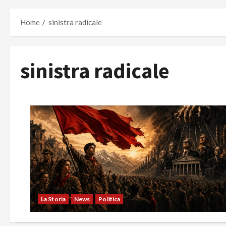
Home
sinistra radicale
sinistra radicale
La Storia
News
Politica