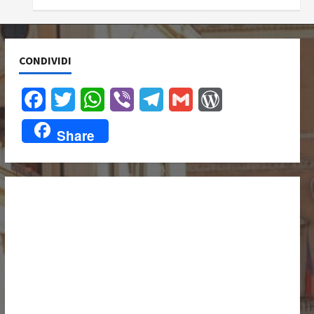
CONDIVIDI
Facebook
Twitter
WhatsApp
Viber
Telegram
Gmail
WordPress
Share
UNISCITI A NOI,
ANCHE
DALL’ESTERO!