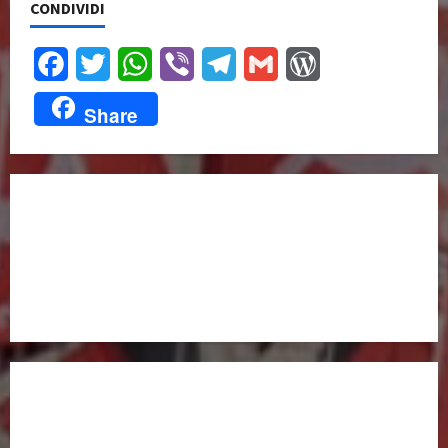
CONDIVIDI
Facebook
Twitter
WhatsApp
Viber
Telegram
Gmail
WordPress
Share
UNISCITI A NOI,
ANCHE DALL’ESTERO!
partitocomunistaestero.org