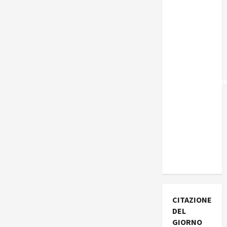
Marocco,
Schengen
e la farsa
della
politica
UE
sull’immigraz
– Il punto
del
Segretario
Generale,
Alberto
Lombardo
CITAZIONE
DEL
GIORNO