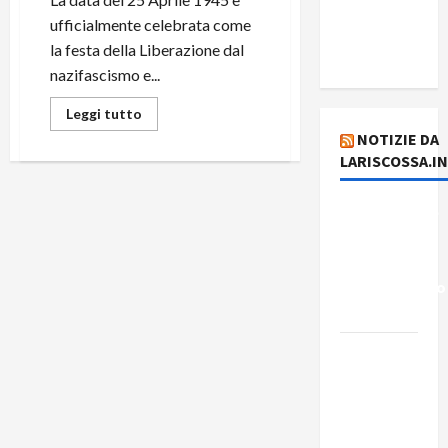
del giorno
ufficialmente celebrata come
8 agosto
la festa della Liberazione dal
2026
nazifascismo e...
Leggi tutto
NOTIZIE DA
LARISCOSSA.I
Dichiarazione
del
Governo
Rivoluzionario
di Cuba
Elezioni in
Brasile: il
PCB
presenta