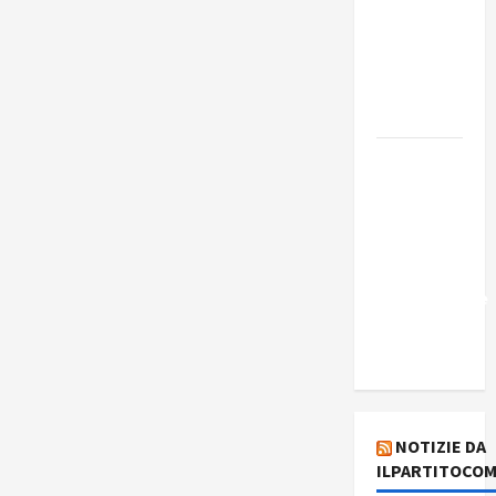
Edmilson
Costa e il
suo
programma
alternativo
Dal “No
Kings” ai
war
bonds. Il
silenzio
imbarazzante
sui Fondi
cannone.
NOTIZIE DA
ILPARTITOCOM