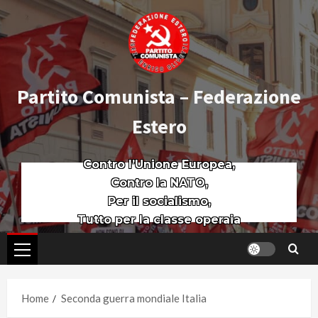
Partito Comunista – Federazione
Estero
Contro l’Unione Europea,
Contro la NATO,
Per il socialismo,
Tutto per la classe operaia
Home
Seconda guerra mondiale Italia