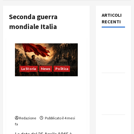
Seconda guerra
ARTICOLI
RECENTI
mondiale Italia
Rassegna
stampa
del giorno
10 agosto
2026
La Storia
News
Politica
Rassegna
Il 25 Aprile e la Rivoluzione
stampa
Tradita: Dalla Guerra di
del giorno
Classe Partigiana
9 agosto
all’Ipocrisia della Sinistra
2026
Borghese
Redazione
Pubblicato il 4 mesi
Rassegna
fa
stampa
La data del 25 Aprile 1945 è