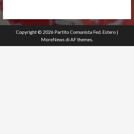
partitocomunistaestero.org
Copyright © 2026 Partito Comunista Fed. Estero
|
MoreNews
di AF themes.