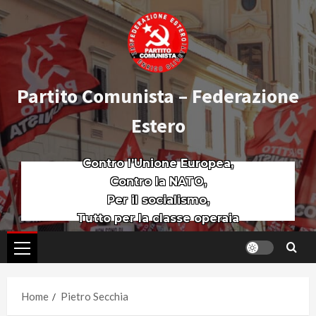
Partito Comunista – Federazione
Estero
Contro l’Unione Europea,
Contro la NATO,
Per il socialismo,
Tutto per la classe operaia
Home
Pietro Secchia