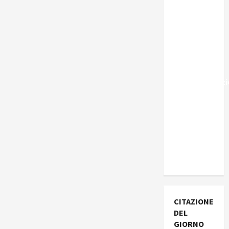
Marocco,
Schengen
e la farsa
della
politica
UE
sull’immigraz
– Il punto
del
Segretario
Generale,
Alberto
Lombardo
CITAZIONE
DEL
GIORNO