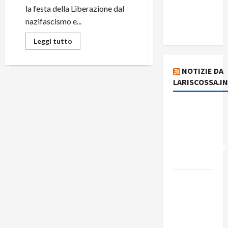
del giorno
la festa della Liberazione dal
7 agosto
nazifascismo e...
2026
Leggi tutto
NOTIZIE DA
LARISCOSSA.I
Dichiarazione
del
Governo
Rivoluzionario
di Cuba
Elezioni in
Brasile: il
PCB
presenta