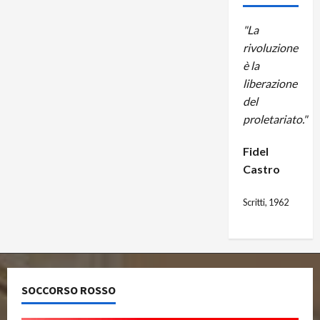
"La
rivoluzione
è la
liberazione
del
proletariato."
Fidel
Castro
Scritti, 1962
SOCCORSO ROSSO