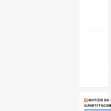
Edmilson
Costa e il
suo
programma
alternativo
Dal “No
Kings” ai
war
bonds. Il
silenzio
imbarazzante
sui Fondi
cannone.
NOTIZIE DA
ILPARTITOCOM