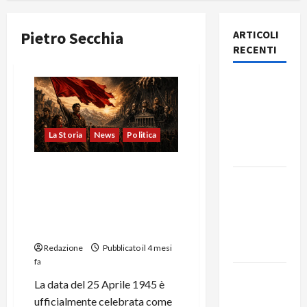
Pietro Secchia
ARTICOLI
RECENTI
Rassegna
stampa
del giorno
9 agosto
La Storia
News
Politica
2026
Il 25 Aprile e la Rivoluzione
Rassegna
Tradita: Dalla Guerra di
stampa
Classe Partigiana
del giorno
all’Ipocrisia della Sinistra
Borghese
8 agosto
2026
Redazione
Pubblicato il 4 mesi
fa
Rassegna
La data del 25 Aprile 1945 è
stampa
ufficialmente celebrata come