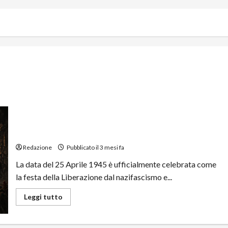
Il 25 Aprile e la Rivoluzione Tradita: Dalla Guerra di
Classe Partigiana all’Ipocrisia della Sinistra Borghese
Redazione
Pubblicato il 3 mesi fa
La data del 25 Aprile 1945 è ufficialmente celebrata come
la festa della Liberazione dal nazifascismo e...
Leggi tutto