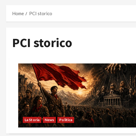
Home
PCI storico
PCI storico
La Storia
News
Politica