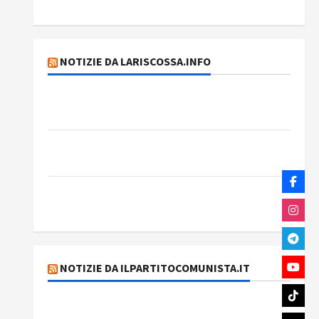
Rassegna stampa del giorno 4 agosto 2026
NOTIZIE DA LARISCOSSA.INFO
Dichiarazione del Governo Rivoluzionario di
Cuba
Elezioni in Brasile: il PCB presenta Edmilson
Costa e il suo programma alternativo
Dal “No Kings” ai war bonds. Il silenzio
imbarazzante sui Fondi cannone.
NOTIZIE DA ILPARTITOCOMUNISTA.IT
131 anni fa moriva Friedrich Engels: il ricordo