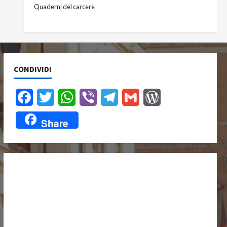
Quaderni del carcere
CONDIVIDI
Facebook
Twitter
WhatsApp
Viber
Telegram
Gmail
WordPress
Share
UNISCITI A NOI,
ANCHE