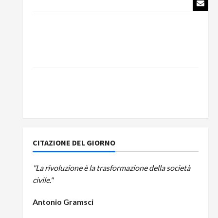
del Partito Comunista
La Corrida europea: Spagna, Marocco,
Schengen e la farsa della politica UE
sull’immigrazione – Il punto del Segretario
Generale, Alberto Lombardo
IL PARTITO COMUNISTA RICORDA L’ASSALTO
ALLA MONCADA E RINNOVA LA PROPRIA
SOLIDARIETÀ A CUBA
CITAZIONE DEL GIORNO
"La rivoluzione è la trasformazione della società
civile."
Antonio Gramsci