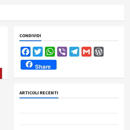
CONDIVIDI
Facebook
Twitter
WhatsApp
Viber
Telegram
Gmail
WordPress
Share
ARTICOLI RECENTI
Rassegna stampa del giorno 8 agosto 2026
Rassegna stampa del giorno 7 agosto 2026