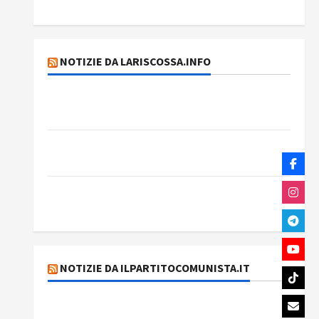
Rassegna stampa del giorno 6 agosto 2026
NOTIZIE DA LARISCOSSA.INFO
Dichiarazione del Governo Rivoluzionario di
Cuba
Elezioni in Brasile: il PCB presenta Edmilson
Costa e il suo programma alternativo
Dal “No Kings” ai war bonds. Il silenzio
imbarazzante sui Fondi cannone.
NOTIZIE DA ILPARTITOCOMUNISTA.IT
MODENA: ANCORA AUMENTI PER I BIGLIETTI