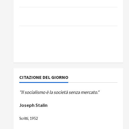
DEL BUS!
131 anni fa moriva Friedrich Engels: il ricordo
del Partito Comunista
La Corrida europea: Spagna, Marocco,
Schengen e la farsa della politica UE
sull’immigrazione – Il punto del Segretario
Generale, Alberto Lombardo
CITAZIONE DEL GIORNO
"Il socialismo è la società senza mercato."
Joseph Stalin
Scritti, 1952