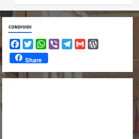
CONDIVIDI
Facebook
Twitter
WhatsApp
Viber
Telegram
Gmail
WordPress
Share
UNISCITI A NOI,
ANCHE
DALL’ESTERO!