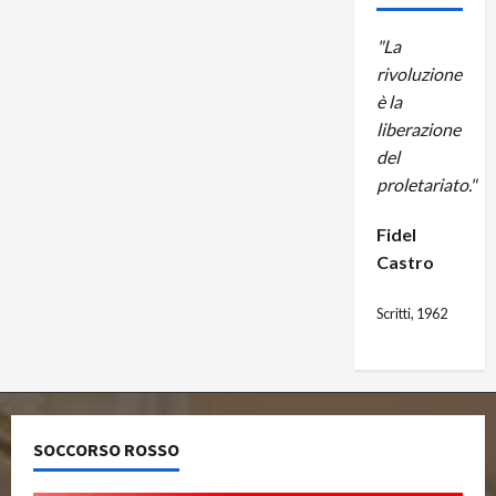
"La
rivoluzione
è la
liberazione
del
proletariato."
Fidel
Castro
Scritti, 1962
SOCCORSO ROSSO