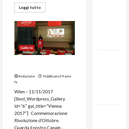
Leggi tutto
MODENA:
ANCORA
AUMENTI
PER I
BIGLIETTI
DEL BUS!
Galleria
131 anni fa
Commemorazione
moriva
Rivoluzione d’Ottobre.
Friedrich
Redazione
Pubblicato il 9 anni
Engels: il
fa
ricordo
Wien – 11/11/2017
del Partito
[Best_Wordpress_Gallery
Comunista
id=”6″ gal_title=”Vienna
La Corrida
2017″] Commemorazione
europea:
Rivoluzione d’Ottobre.
Spagna,
Guarda il nostro Canale...