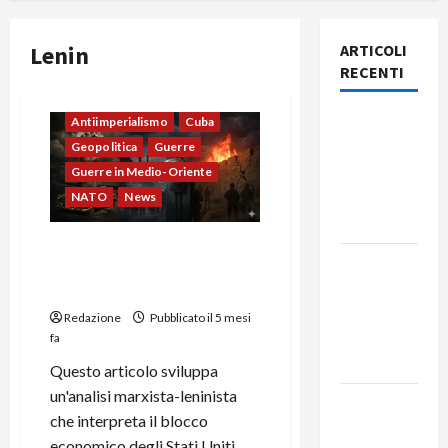
Lenin
ARTICOLI
RECENTI
Rassegna
Antiimperialismo
Cuba
stampa
Geopolitica
Guerre
del giorno
Guerre in Medio-Oriente
9 agosto
NATO
News
2026
L’IRAN NUOVA STALINGRADO
Rassegna
NELLA LOTTA
stampa
ANTIIMPERIALISTA
del giorno
Redazione
Pubblicato il 5 mesi
8 agosto
fa
2026
Questo articolo sviluppa
un'analisi marxista-leninista
Rassegna
che interpreta il blocco
stampa
economico degli Stati Uniti