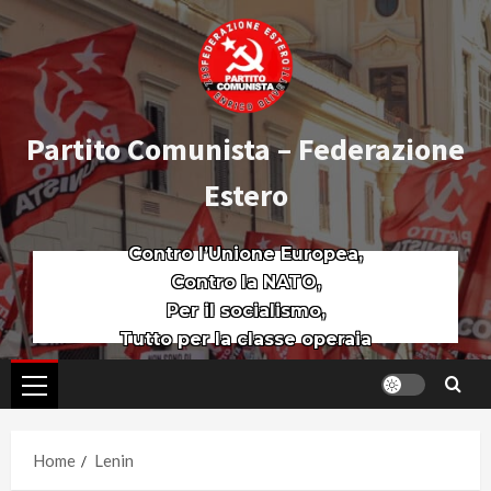
Partito Comunista – Federazione
Estero
Contro l’Unione Europea,
Contro la NATO,
Per il socialismo,
Tutto per la classe operaia
Home
Lenin