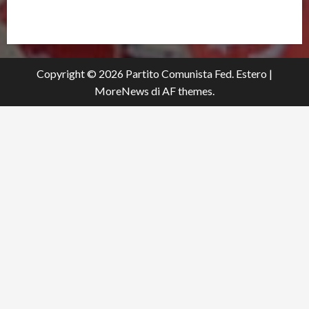
partitocomunistaestero.org
Copyright © 2026 Partito Comunista Fed. Estero
|
MoreNews
di AF themes.