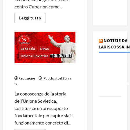
del giorno
contro Cuba non come...
7 agosto
2026
Leggi tutto
NOTIZIE DA
LARISCOSSA.I
La Storia
News
Unione Sovietica
Dichiarazione
del
Storia dell’Unione Sovietica
Governo
Redazione
Pubblicato il 2 anni
Rivoluzionario
fa
di Cuba
La conoscenza della storia
dell’Unione Sovietica,
Elezioni in
costituisce un presupposto
Brasile: il
fondamentale per capire sia il
PCB
funzionamento concreto di...
presenta
Armata Rossa