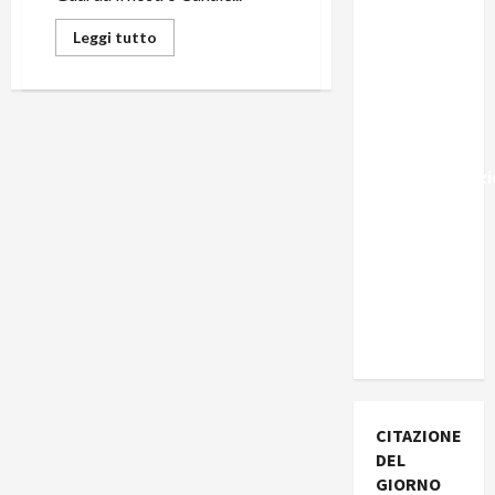
Marocco,
Leggi tutto
Schengen
e la farsa
della
politica
UE
sull’immigraz
– Il punto
del
Segretario
Generale,
Alberto
Lombardo
CITAZIONE
DEL
GIORNO