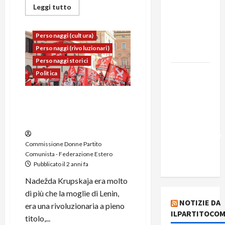
Edmilson
Leggi tutto
Commissione Donne
Costa e il
La Storia
News
suo
Personaggi (cultura)
programma
Personaggi (rivoluzionari)
alternativo
Personaggi storici
Dal “No
Politica
Kings” ai
war
Nadežda Krupskaja:
bonds. Il
Rivoluzionaria ed esempio
per le donne
silenzio
imbarazzante
Commissione Donne Partito
sui Fondi
Comunista - Federazione Estero
cannone.
Pubblicato il 2 anni fa
Nadežda Krupskaja era molto
di più che la moglie di Lenin,
NOTIZIE DA
era una rivoluzionaria a pieno
ILPARTITOCOM
titolo,...