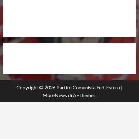
UNISCITI A NOI,
ANCHE DALL’ESTERO!
partitocomunistaestero.org
Copyright © 2026 Partito Comunista Fed. Estero
|
MoreNews
di AF themes.