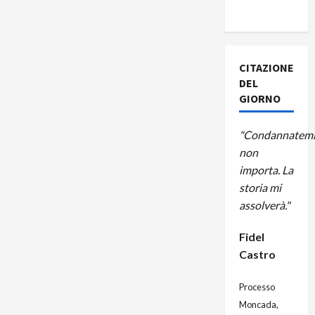
A CUBA
CITAZIONE
DEL
GIORNO
"Condannatemi
non
importa. La
storia mi
assolverà."
Fidel
Castro
Processo
Moncada,