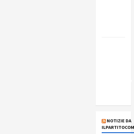
Edmilson
Costa e il
suo
programma
alternativo
Dal “No
Kings” ai
war
bonds. Il
silenzio
imbarazzante
sui Fondi
cannone.
NOTIZIE DA
ILPARTITOCOM