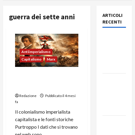
guerra dei sette anni
ARTICOLI
RECENTI
Rassegna
stampa
del giorno
Antiimperialismo
7 agosto
Capitalismo
Marx
2026
Colonialismo imperialista:
Rassegna
Guerra dei 7 anni e
stampa
conseguenze
del giorno
Redazione
Pubblicato il 4 mesi
6 agosto
fa
2026
Il colonialismo imperialista
capitalista e le fonti storiche
Rassegna
Purtroppo I dati che si trovano
stampa
nel web sono...