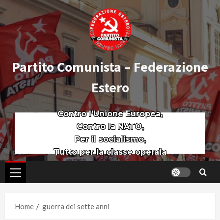
Partito Comunista – Federazione
Estero
Contro l’Unione Europea,
Contro la NATO,
Per il socialismo,
Tutto per la classe operaia
Home
guerra dei sette anni