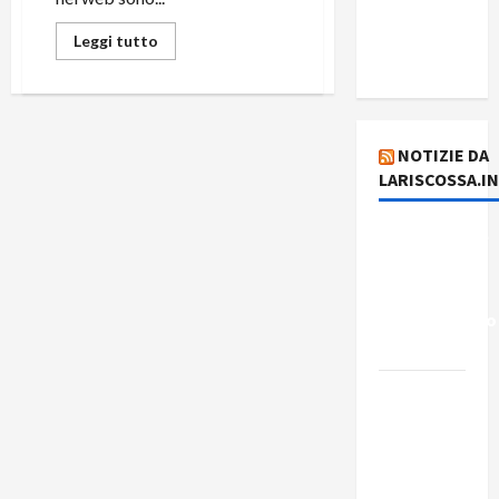
del giorno
5 agosto
Leggi tutto
2026
NOTIZIE DA
LARISCOSSA.I
Dichiarazione
del
Governo
Rivoluzionario
di Cuba
Elezioni in
Brasile: il
PCB
presenta