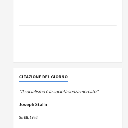
DEL BUS!
131 anni fa moriva Friedrich Engels: il ricordo
del Partito Comunista
La Corrida europea: Spagna, Marocco,
Schengen e la farsa della politica UE
sull’immigrazione – Il punto del Segretario
Generale, Alberto Lombardo
CITAZIONE DEL GIORNO
"Il socialismo è la società senza mercato."
Joseph Stalin
Scritti, 1952