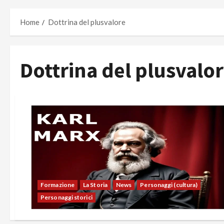
Home
Dottrina del plusvalore
Dottrina del plusvalo
Formazione
La Storia
News
Personaggi (cultura)
Personaggi storici