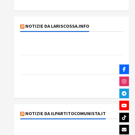
Rassegna stampa del giorno 6 agosto 2026
NOTIZIE DA LARISCOSSA.INFO
Dichiarazione del Governo Rivoluzionario di
Cuba
Elezioni in Brasile: il PCB presenta Edmilson
Costa e il suo programma alternativo
Dal “No Kings” ai war bonds. Il silenzio
imbarazzante sui Fondi cannone.
NOTIZIE DA ILPARTITOCOMUNISTA.IT
MODENA: ANCORA AUMENTI PER I BIGLIETTI