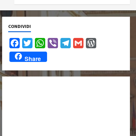
CONDIVIDI
Facebook
Twitter
WhatsApp
Viber
Telegram
Gmail
WordPress
Share
UNISCITI A NOI,
ANCHE
DALL’ESTERO!