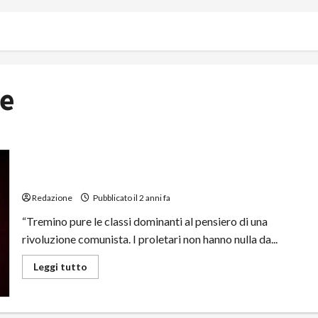
re
La Forza Rivoluzionaria di Marx
Redazione
Pubblicato il 2 anni fa
“Tremino pure le classi dominanti al pensiero di una
rivoluzione comunista. I proletari non hanno nulla da...
Leggi tutto