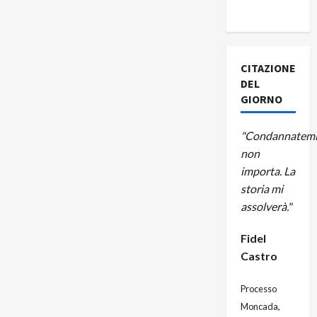
A CUBA
CITAZIONE
DEL
GIORNO
"Condannatemi
non
importa. La
storia mi
assolverà."
Fidel
Castro
Processo
Moncada,