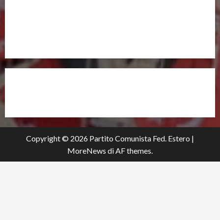
UNISCITI A NOI,
ANCHE DALL’ESTERO!
partitocomunistaestero.org
Copyright © 2026 Partito Comunista Fed. Estero
|
MoreNews
di AF themes.