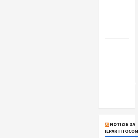
Edmilson
Costa e il
suo
programma
alternativo
Dal “No
Kings” ai
war
bonds. Il
silenzio
imbarazzante
sui Fondi
cannone.
NOTIZIE DA
ILPARTITOCOM