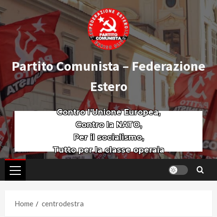
Partito Comunista – Federazione
Estero
Contro l’Unione Europea,
Contro la NATO,
Per il socialismo,
Tutto per la classe operaia
Home
centrodestra