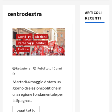
centrodestra
ARTICOLI
RECENTI
Rassegna
stampa
Covid-19
Elezioni
del giorno
Personaggi (politici)
7 agosto
Politica
2026
Le Elezioni Di Madrid
Rassegna
Redazione
Pubblicato il 5 anni
stampa
fa
del giorno
Martedì 4 maggio è stato un
6 agosto
giorno di elezioni politiche in
2026
una regione fondamentale per
la Spagna:...
Rassegna
stampa
Leggi tutto