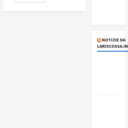
del giorno
5 agosto
2026
NOTIZIE DA
LARISCOSSA.I
Dichiarazione
del
Governo
Rivoluzionario
di Cuba
Elezioni in
Brasile: il
PCB
presenta