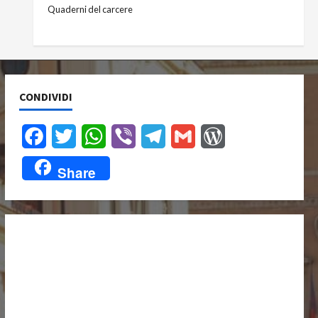
Quaderni del carcere
CONDIVIDI
Facebook
Twitter
WhatsApp
Viber
Telegram
Gmail
WordPress
Share
UNISCITI A NOI,
ANCHE