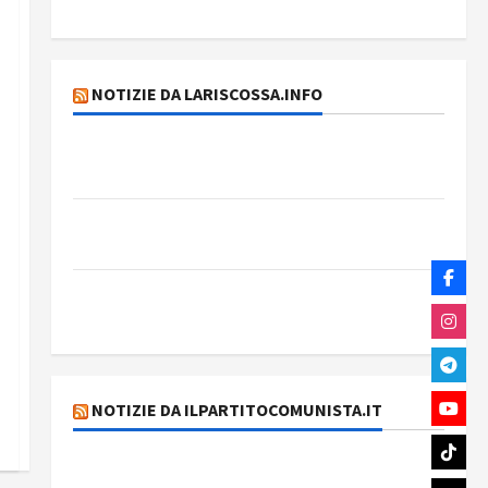
Rassegna stampa del giorno 4 agosto 2026
NOTIZIE DA LARISCOSSA.INFO
Dichiarazione del Governo Rivoluzionario di
Cuba
Elezioni in Brasile: il PCB presenta Edmilson
Costa e il suo programma alternativo
Dal “No Kings” ai war bonds. Il silenzio
imbarazzante sui Fondi cannone.
NOTIZIE DA ILPARTITOCOMUNISTA.IT
131 anni fa moriva Friedrich Engels: il ricordo