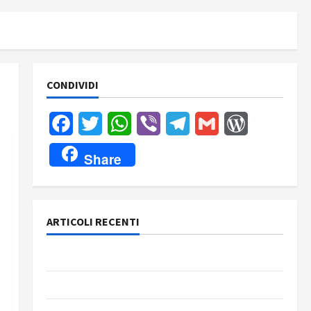
CONDIVIDI
Facebook
Twitter
WhatsApp
Viber
Telegram
Gmail
WordPress
Share
ARTICOLI RECENTI
Rassegna stampa del giorno 6 agosto 2026
Rassegna stampa del giorno 5 agosto 2026