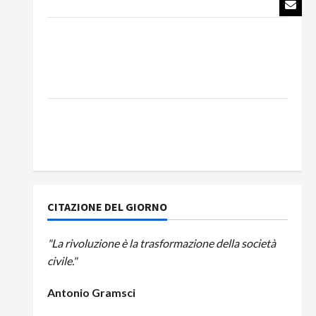
del Partito Comunista
La Corrida europea: Spagna, Marocco,
Schengen e la farsa della politica UE
sull’immigrazione – Il punto del Segretario
Generale, Alberto Lombardo
IL PARTITO COMUNISTA RICORDA L’ASSALTO
ALLA MONCADA E RINNOVA LA PROPRIA
SOLIDARIETÀ A CUBA
CITAZIONE DEL GIORNO
"La rivoluzione è la trasformazione della società
civile."
Antonio Gramsci