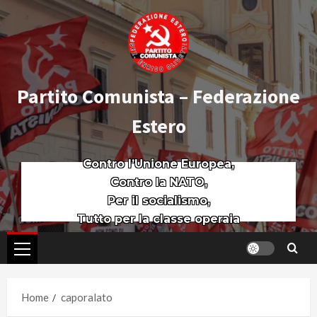
Partito Comunista – Federazione
Estero
Contro l’Unione Europea,
Contro la NATO,
Per il socialismo,
Tutto per la classe operaia
Home
caporalato