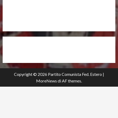
UNISCITI A NOI,
ANCHE DALL’ESTERO!
partitocomunistaestero.org
Copyright © 2026 Partito Comunista Fed. Estero
|
MoreNews
di AF themes.