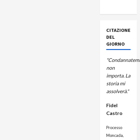
A CUBA
CITAZIONE
DEL
GIORNO
"Condannatemi
non
importa. La
storia mi
assolverà."
Fidel
Castro
Processo
Moncada,