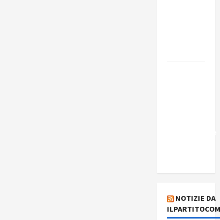
Edmilson
Costa e il
suo
programma
alternativo
Dal “No
Kings” ai
war
bonds. Il
silenzio
imbarazzante
sui Fondi
cannone.
NOTIZIE DA
ILPARTITOCOM