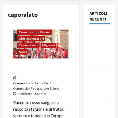
caporalato
ARTICOLI
RECENTI
Capitalismo
Rassegna
Commissione Donne
stampa
Diritti Lavoratori
del giorno
Femminismo
Migranti
7 agosto
News
2026
La raccolta stagionale e la
Rassegna
schiavitù
stampa
del giorno
Commissione Donne Partito
Comunista - Federazione Estero
6 agosto
Pubblicato il 6 anni fa
2026
Raccolto rosso sangue La
Rassegna
raccolta stagionale di frutta,
stampa
verdura e tabacco in Europa