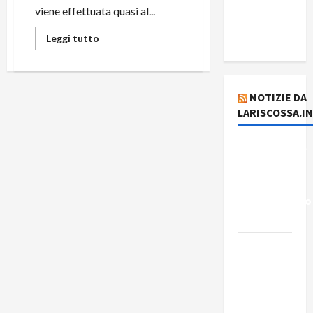
del giorno
viene effettuata quasi al...
5 agosto
2026
Leggi tutto
NOTIZIE DA
LARISCOSSA.I
Dichiarazione
del
Governo
Rivoluzionario
di Cuba
Elezioni in
Brasile: il
PCB
presenta