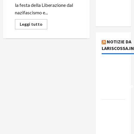
del giorno
la festa della Liberazione dal
6 agosto
nazifascismo e...
2026
Leggi tutto
NOTIZIE DA
LARISCOSSA.I
Dichiarazione
del
Governo
Rivoluzionario
di Cuba
Elezioni in
Brasile: il
PCB
presenta