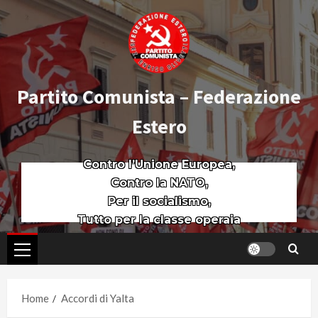
Partito Comunista – Federazione
Estero
Contro l’Unione Europea,
Contro la NATO,
Per il socialismo,
Tutto per la classe operaia
Home
Accordi di Yalta