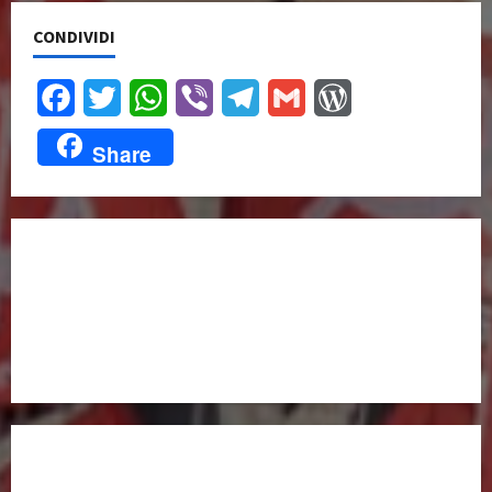
CONDIVIDI
Facebook
Twitter
WhatsApp
Viber
Telegram
Gmail
WordPress
Share
UNISCITI A NOI,
ANCHE DALL’ESTERO!
partitocomunistaestero.org