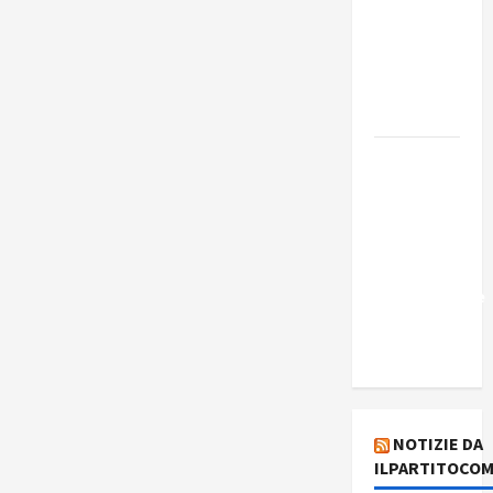
Edmilson
Costa e il
suo
programma
alternativo
Dal “No
Kings” ai
war
bonds. Il
silenzio
imbarazzante
sui Fondi
cannone.
NOTIZIE DA
ILPARTITOCOM