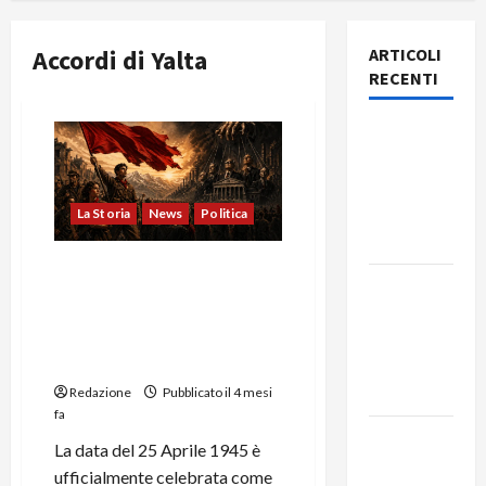
Accordi di Yalta
ARTICOLI
RECENTI
Rassegna
stampa
del giorno
8 agosto
La Storia
News
Politica
2026
Il 25 Aprile e la Rivoluzione
Rassegna
Tradita: Dalla Guerra di
stampa
Classe Partigiana
del giorno
all’Ipocrisia della Sinistra
Borghese
7 agosto
2026
Redazione
Pubblicato il 4 mesi
fa
Rassegna
La data del 25 Aprile 1945 è
stampa
ufficialmente celebrata come