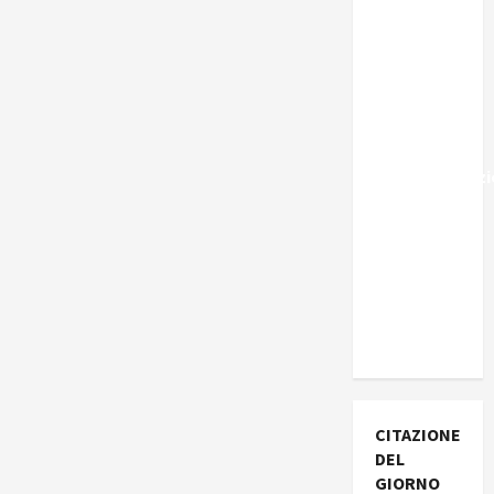
Marocco,
Schengen
e la farsa
della
politica
UE
sull’immigraz
– Il punto
del
Segretario
Generale,
Alberto
Lombardo
CITAZIONE
DEL
GIORNO