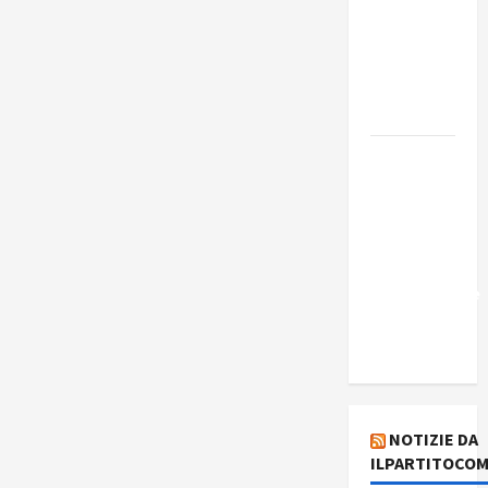
Edmilson
Costa e il
suo
programma
alternativo
Dal “No
Kings” ai
war
bonds. Il
silenzio
imbarazzante
sui Fondi
cannone.
NOTIZIE DA
ILPARTITOCOM