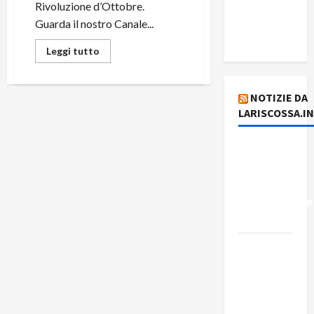
del giorno
Rivoluzione d’Ottobre.
5 agosto
Guarda il nostro Canale...
2026
Leggi tutto
NOTIZIE DA
LARISCOSSA.I
Dichiarazione
del
Governo
Rivoluzionario
di Cuba
Elezioni in
Brasile: il
PCB
presenta