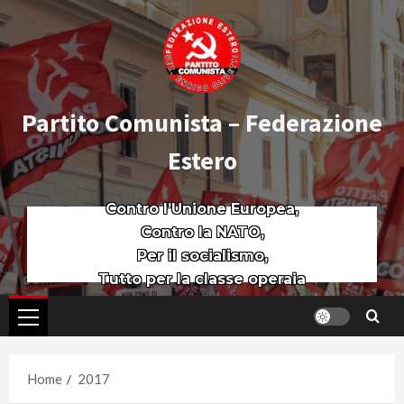
Partito Comunista – Federazione
Estero
Contro l’Unione Europea,
Contro la NATO,
Per il socialismo,
Tutto per la classe operaia
Home
2017