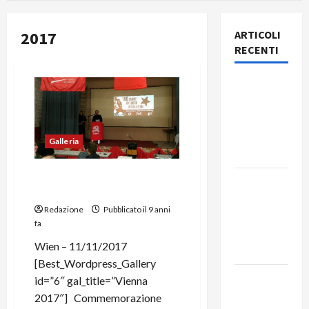
2017
ARTICOLI
RECENTI
Rassegna
stampa
del giorno
7 agosto
Galleria
2026
Commemorazione
Rassegna
Rivoluzione d’Ottobre.
stampa
Redazione
Pubblicato il 9 anni
del giorno
fa
6 agosto
Wien – 11/11/2017
2026
[Best_Wordpress_Gallery
Rassegna
id=”6″ gal_title=”Vienna
stampa
2017″] Commemorazione