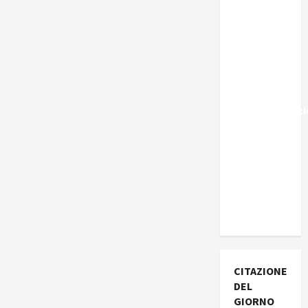
Marocco,
Schengen
e la farsa
della
politica
UE
sull’immigraz
– Il punto
del
Segretario
Generale,
Alberto
Lombardo
CITAZIONE
DEL
GIORNO