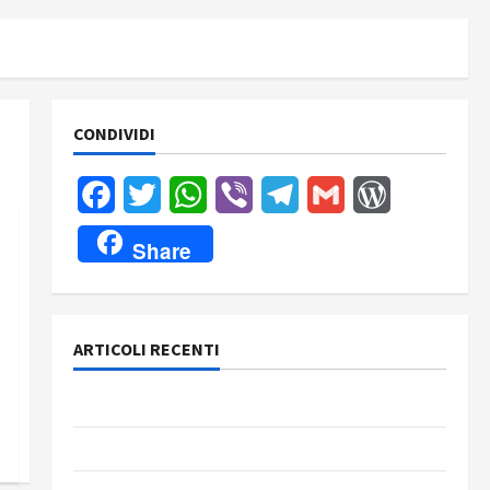
CONDIVIDI
Facebook
Twitter
WhatsApp
Viber
Telegram
Gmail
WordPress
Share
ARTICOLI RECENTI
Rassegna stampa del giorno 5 agosto 2026
Rassegna stampa del giorno 4 agosto 2026