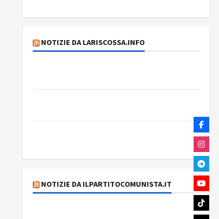
La trasformazione del plusvalore
NOTIZIE DA LARISCOSSA.INFO
Dichiarazione del Governo Rivoluzionario di
Cuba
Elezioni in Brasile: il PCB presenta Edmilson
Costa e il suo programma alternativo
Dal “No Kings” ai war bonds. Il silenzio
imbarazzante sui Fondi cannone.
NOTIZIE DA ILPARTITOCOMUNISTA.IT
131 anni fa moriva Friedrich Engels: il ricordo