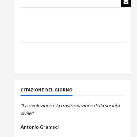
del Partito Comunista
La Corrida europea: Spagna, Marocco,
Schengen e la farsa della politica UE
sull’immigrazione – Il punto del Segretario
Generale, Alberto Lombardo
IL PARTITO COMUNISTA RICORDA L’ASSALTO
ALLA MONCADA E RINNOVA LA PROPRIA
SOLIDARIETÀ A CUBA
CITAZIONE DEL GIORNO
"La rivoluzione è la trasformazione della società
civile."
Antonio Gramsci