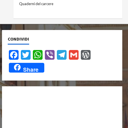
Quaderni del carcere
CONDIVIDI
Facebook
Twitter
WhatsApp
Viber
Telegram
Gmail
WordPress
Share
UNISCITI A NOI,
ANCHE