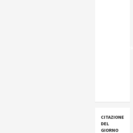
Marocco,
Schengen
e la farsa
della
politica
UE
sull’immigraz
– Il punto
del
Segretario
Generale,
Alberto
Lombardo
CITAZIONE
DEL
GIORNO