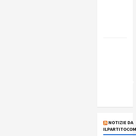
Edmilson
Costa e il
suo
programma
alternativo
Dal “No
Kings” ai
war
bonds. Il
silenzio
imbarazzante
sui Fondi
cannone.
NOTIZIE DA
ILPARTITOCOM