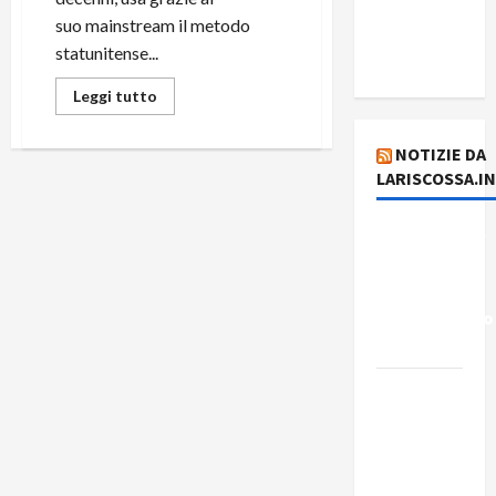
del giorno
suo mainstream il metodo
7 agosto
statunitense...
2026
Leggi tutto
NOTIZIE DA
LARISCOSSA.I
Dichiarazione
del
Governo
Rivoluzionario
di Cuba
Elezioni in
Brasile: il
PCB
presenta