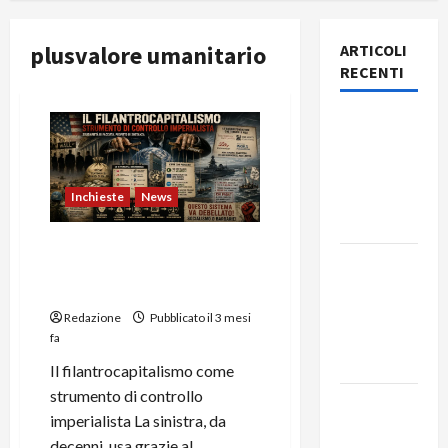
plusvalore umanitario
ARTICOLI
RECENTI
Rassegna
stampa
del giorno
9 agosto
Inchieste
News
2026
Filantrocapitalismo e
Rassegna
controllo imperialista:
stampa
Analisi
del giorno
Redazione
Pubblicato il 3 mesi
8 agosto
fa
2026
Il filantrocapitalismo come
strumento di controllo
Rassegna
imperialista La sinistra, da
stampa
decenni, usa grazie al