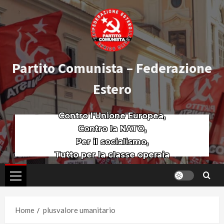
Partito Comunista – Federazione
Estero
Contro l’Unione Europea,
Contro la NATO,
Per il socialismo,
Tutto per la classe operaia
Home
plusvalore umanitario