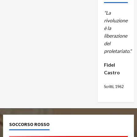
"La
rivoluzione
è la
liberazione
del
proletariato."
Fidel
Castro
Scritti, 1962
SOCCORSO ROSSO