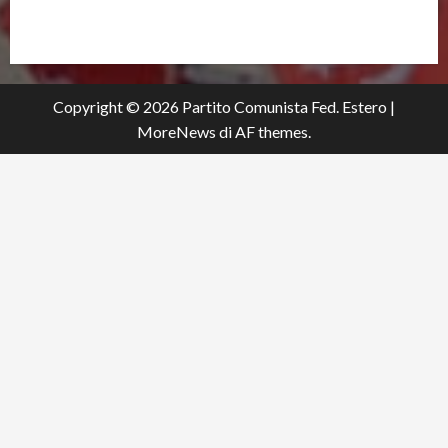
partitocomunistaestero.org
Copyright © 2026 Partito Comunista Fed. Estero
|
MoreNews
di AF themes.