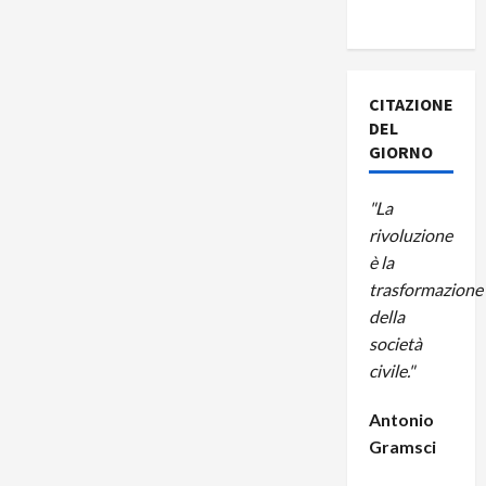
A CUBA
CITAZIONE
DEL
GIORNO
"La
rivoluzione
è la
trasformazione
della
società
civile."
Antonio
Gramsci