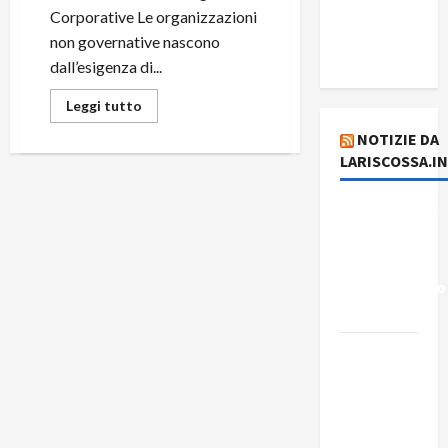
del giorno
Corporative Le organizzazioni
4 agosto
non governative nascono
2026
dall’esigenza di...
Leggi tutto
NOTIZIE DA
LARISCOSSA.I
Dichiarazione
del
Governo
Rivoluzionario
di Cuba
Elezioni in
Brasile: il
PCB
presenta