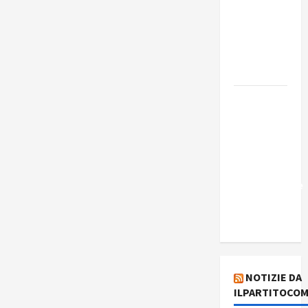
Edmilson
Costa e il
suo
programma
alternativo
Dal “No
Kings” ai
war
bonds. Il
silenzio
imbarazzante
sui Fondi
cannone.
NOTIZIE DA
ILPARTITOCOM