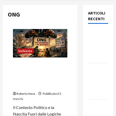
ONG
ARTICOLI
RECENTI
Rassegna
stampa
del giorno
6 agosto
Inchieste
2026
Prologo sulle ONG: Origini,
Rassegna
Logiche Corporative e
stampa
Trasformazioni delle
del giorno
Organizzazioni Non
Governative
5 agosto
2026
Roberto Nava
Pubblicato il 2
mesi fa
Rassegna
Il Contesto Politico e la
stampa
Nascita Fuori dalle Logiche