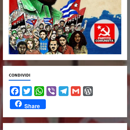
CONDIVIDI
Facebook
Twitter
WhatsApp
Viber
Telegram
Gmail
WordPress
Share