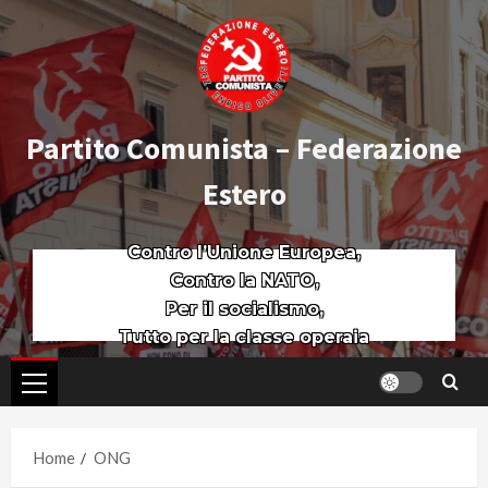
Partito Comunista – Federazione
Estero
Contro l’Unione Europea,
Contro la NATO,
Per il socialismo,
Tutto per la classe operaia
Home
ONG