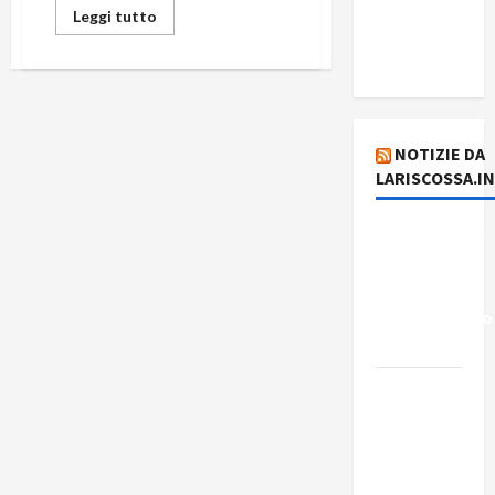
del giorno
Leggi tutto
6 agosto
2026
NOTIZIE DA
LARISCOSSA.I
Dichiarazione
del
Governo
Rivoluzionario
di Cuba
Elezioni in
Brasile: il
PCB
presenta