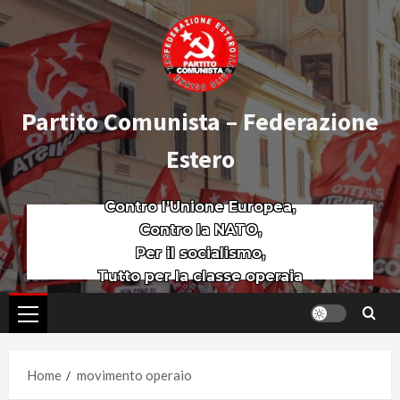
Partito Comunista – Federazione
Estero
Contro l’Unione Europea,
Contro la NATO,
Per il socialismo,
Tutto per la classe operaia
Home
movimento operaio