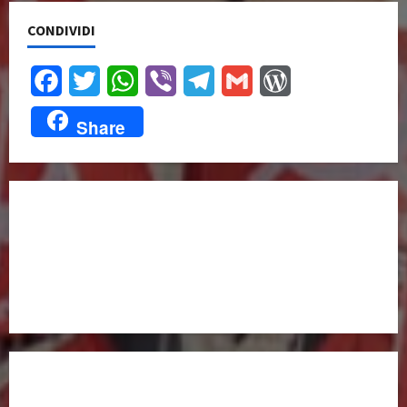
CONDIVIDI
Facebook
Twitter
WhatsApp
Viber
Telegram
Gmail
WordPress
Share
UNISCITI A NOI,
ANCHE DALL’ESTERO!
partitocomunistaestero.org