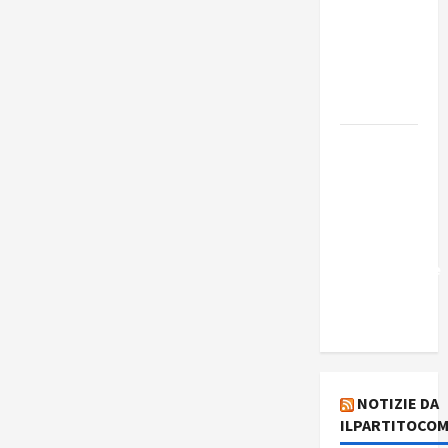
Edmilson
Costa e il
suo
programma
alternativo
Dal “No
Kings” ai
war
bonds. Il
silenzio
imbarazzante
sui Fondi
cannone.
NOTIZIE DA
ILPARTITOCOM