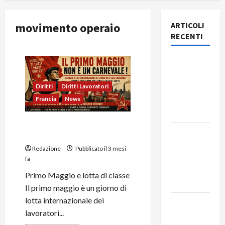
movimento operaio
ARTICOLI
RECENTI
Rassegna
stampa
del giorno
Diritti
Diritti Lavoratori
8 agosto
Francia
News
2026
IL PRIMO MAGGIO NON È UN
Rassegna
CARNEVALE!
stampa
Redazione
Pubblicato il 3 mesi
del giorno
fa
7 agosto
Primo Maggio e lotta di classe
2026
Il primo maggio è un giorno di
lotta internazionale dei
Rassegna
lavoratori...
stampa