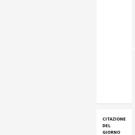
Marocco,
Schengen
e la farsa
della
politica
UE
sull’immigraz
– Il punto
del
Segretario
Generale,
Alberto
Lombardo
CITAZIONE
DEL
GIORNO