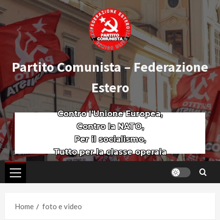
Partito Comunista – Federazione
Estero
Contro l’Unione Europea,
Contro la NATO,
Per il socialismo,
Tutto per la classe operaia
Home
foto e video