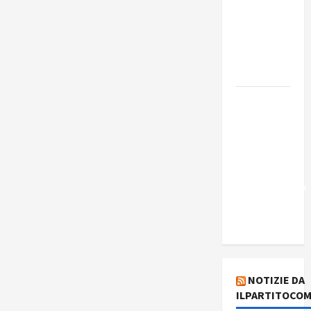
Edmilson
Costa e il
suo
programma
alternativo
Dal “No
Kings” ai
war
bonds. Il
silenzio
imbarazzante
sui Fondi
cannone.
NOTIZIE DA
ILPARTITOCOM