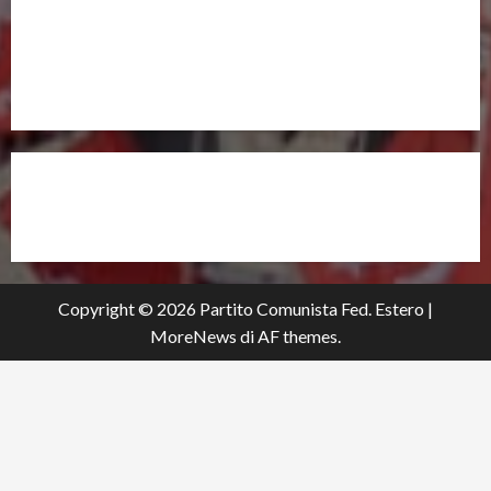
UNISCITI A NOI,
ANCHE DALL’ESTERO!
partitocomunistaestero.org
Copyright © 2026 Partito Comunista Fed. Estero
|
MoreNews
di AF themes.