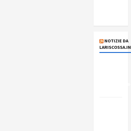
del giorno
4 agosto
2026
NOTIZIE DA
LARISCOSSA.I
Dichiarazione
del
Governo
Rivoluzionario
di Cuba
Elezioni in
Brasile: il
PCB
presenta