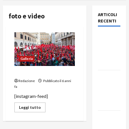
foto e video
ARTICOLI
RECENTI
Rassegna
stampa
del giorno
6 agosto
Galleria
2026
Galleria Instagram
Rassegna
Redazione
Pubblicato il 6 anni
stampa
fa
del giorno
[instagram-feed]
5 agosto
2026
Leggi tutto
Rassegna
stampa