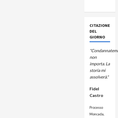
A CUBA
CITAZIONE
DEL
GIORNO
"Condannatemi
non
importa. La
storia mi
assolverà."
Fidel
Castro
Processo
Moncada,