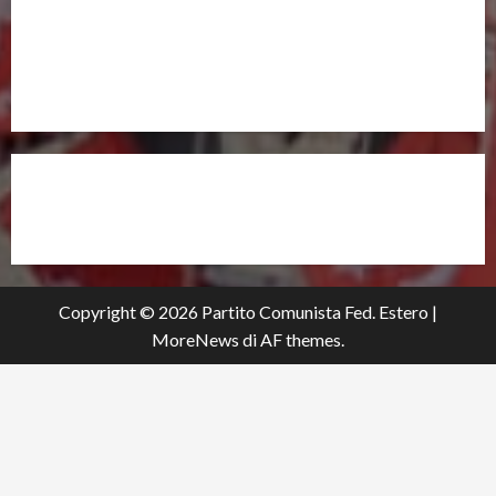
UNISCITI A NOI,
ANCHE DALL’ESTERO!
partitocomunistaestero.org
Copyright © 2026 Partito Comunista Fed. Estero
|
MoreNews
di AF themes.