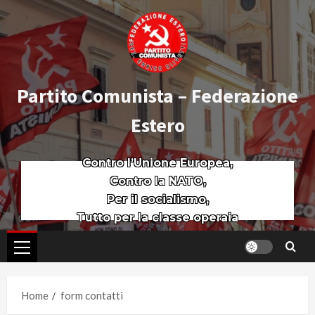
Partito Comunista – Federazione
Estero
Contro l’Unione Europea,
Contro la NATO,
Per il socialismo,
Tutto per la classe operaia
Home
form contatti