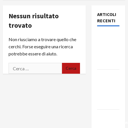
Nessun risultato
ARTICOLI
RECENTI
trovato
Rassegna
Non riusciamo a trovare quello che
stampa
cerchi. Forse eseguire una ricerca
del giorno
potrebbe essere di aiuto.
5 agosto
2026
Rassegna
stampa
del giorno
4 agosto
2026
La
trasformazion