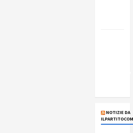
Costa e il
suo
programma
alternativo
Dal “No
Kings” ai
war
bonds. Il
silenzio
imbarazzante
sui Fondi
cannone.
NOTIZIE DA
ILPARTITOCOM