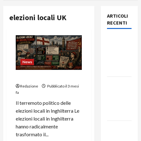
elezioni locali UK
ARTICOLI
RECENTI
Rassegna
stampa
del giorno
8 agosto
News
2026
Elezioni locali in Inghilterra
Rassegna
Redazione
Pubblicato il 3 mesi
stampa
fa
del giorno
Il terremoto politico delle
7 agosto
elezioni locali in Inghilterra Le
2026
elezioni locali in Inghilterra
hanno radicalmente
Rassegna
trasformato il...
stampa