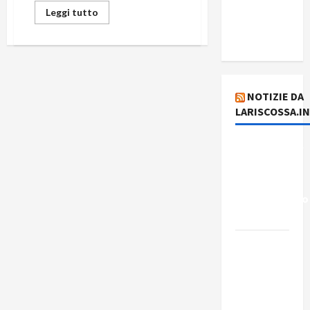
del giorno
Leggi tutto
6 agosto
2026
NOTIZIE DA
LARISCOSSA.I
Dichiarazione
del
Governo
Rivoluzionario
di Cuba
Elezioni in
Brasile: il
PCB
presenta