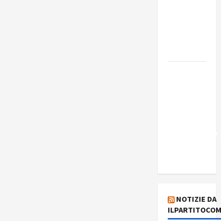
Edmilson
Costa e il
suo
programma
alternativo
Dal “No
Kings” ai
war
bonds. Il
silenzio
imbarazzante
sui Fondi
cannone.
NOTIZIE DA
ILPARTITOCOM