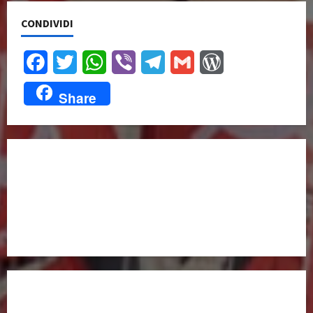
CONDIVIDI
Facebook
Twitter
WhatsApp
Viber
Telegram
Gmail
WordPress
Share
UNISCITI A NOI,
ANCHE DALL’ESTERO!
partitocomunistaestero.org