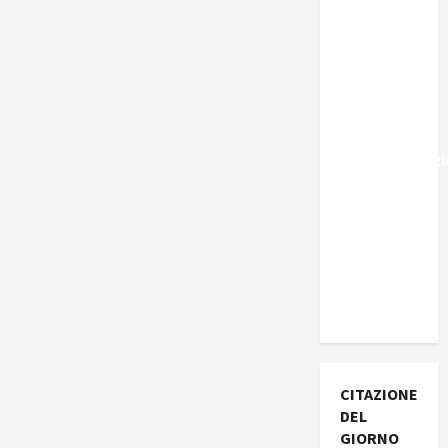
Marocco,
Schengen
e la farsa
della
politica
UE
sull’immigraz
– Il punto
del
Segretario
Generale,
Alberto
Lombardo
CITAZIONE
DEL
GIORNO