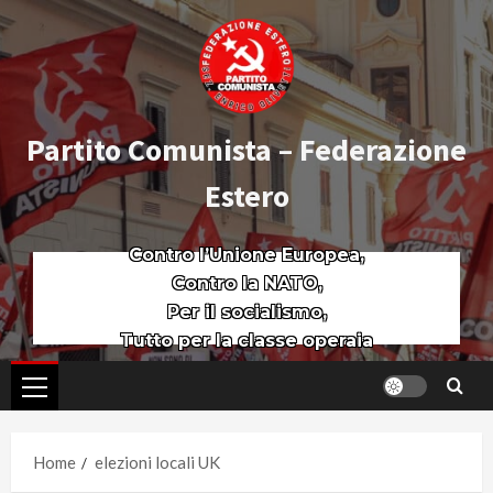
Partito Comunista – Federazione
Estero
Contro l’Unione Europea,
Contro la NATO,
Per il socialismo,
Tutto per la classe operaia
Home
elezioni locali UK