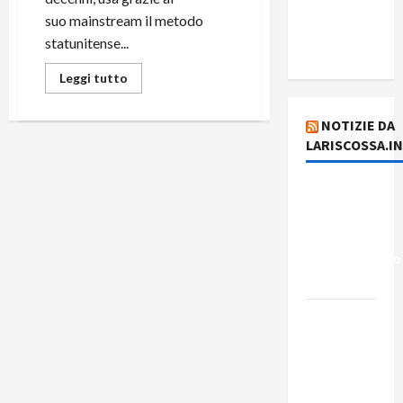
del giorno
suo mainstream il metodo
5 agosto
statunitense...
2026
Leggi tutto
NOTIZIE DA
LARISCOSSA.I
Dichiarazione
del
Governo
Rivoluzionario
di Cuba
Elezioni in
Brasile: il
PCB
presenta