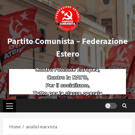
Partito Comunista – Federazione
Estero
Contro l’Unione Europea,
Contro la NATO,
Per il socialismo,
Tutto per la classe operaia
Home
analisi marxista