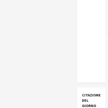
Marocco,
Schengen
e la farsa
della
politica
UE
sull’immigraz
– Il punto
del
Segretario
Generale,
Alberto
Lombardo
CITAZIONE
DEL
GIORNO