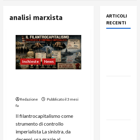
analisi marxista
ARTICOLI
RECENTI
Rassegna
stampa
del giorno
7 agosto
Inchieste
News
2026
Filantrocapitalismo e
Rassegna
controllo imperialista:
stampa
Analisi
del giorno
Redazione
Pubblicato il 3 mesi
6 agosto
fa
2026
Il filantrocapitalismo come
strumento di controllo
Rassegna
imperialista La sinistra, da
stampa
decenni, usa grazie al