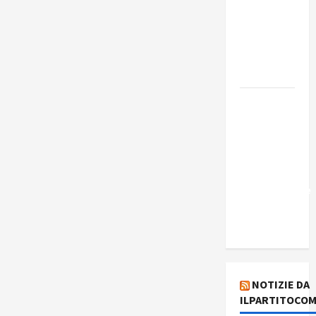
Edmilson
Costa e il
suo
programma
alternativo
Dal “No
Kings” ai
war
bonds. Il
silenzio
imbarazzante
sui Fondi
cannone.
NOTIZIE DA
ILPARTITOCOM