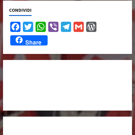
CONDIVIDI
Facebook
Twitter
WhatsApp
Viber
Telegram
Gmail
WordPress
Share
UNISCITI A NOI,
ANCHE DALL’ESTERO!
partitocomunistaestero.org