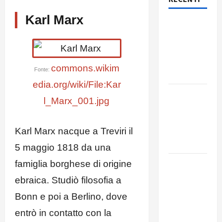
Karl Marx
Rassegna
stampa
del giorno
7 agosto
commons.wikim
Fonte:
2026
edia.org/wiki/File:Kar
Rassegna
l_Marx_001.jpg
stampa
del giorno
6 agosto
Karl Marx nacque a Treviri il
2026
5 maggio 1818 da una
Rassegna
famiglia borghese di origine
stampa
ebraica. Studiò filosofia a
del giorno
Bonn e poi a Berlino, dove
5 agosto
2026
entrò in contatto con la