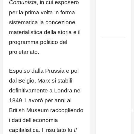
Friedrich
Comunista
, in cui esposero
Engels: il
per la prima volta in forma
ricordo
sistematica la concezione
del Partito
Comunista
materialistica della storia e il
programma politico del
La Corrida
europea:
proletariato.
Spagna,
Marocco,
Espulso dalla Prussia e poi
Schengen
e la farsa
dal Belgio, Marx si stabilì
della
definitivamente a Londra nel
politica
1849. Lavorò per anni al
UE
British Museum raccogliendo
sull’immigraz
– Il punto
i dati dell’economia
del
capitalistica. Il risultato fu
Il
Segretario