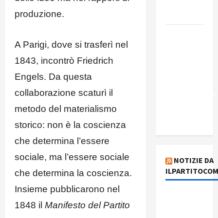
programma
produzione.
alternativo
Dal “No
A Parigi, dove si trasferì nel
Kings” ai
war
1843, incontrò Friedrich
bonds. Il
Engels. Da questa
silenzio
collaborazione scaturì il
imbarazzante
sui Fondi
metodo del materialismo
cannone.
storico: non è la coscienza
che determina l’essere
sociale, ma l’essere sociale
NOTIZIE DA
ILPARTITOCOM
che determina la coscienza.
Insieme pubblicarono nel
131 anni fa
1848 il
Manifesto del Partito
moriva