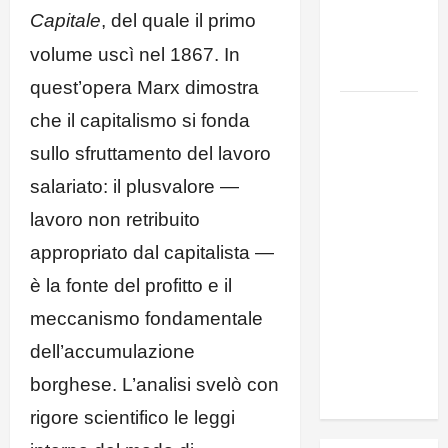
Capitale
, del quale il primo
Generale,
Alberto
volume uscì nel 1867. In
Lombardo
quest’opera Marx dimostra
IL
che il capitalismo si fonda
PARTITO
sullo sfruttamento del lavoro
COMUNISTA
RICORDA
salariato: il plusvalore —
L’ASSALTO
lavoro non retribuito
ALLA
appropriato dal capitalista —
MONCADA
è la fonte del profitto e il
E RINNOVA
LA
meccanismo fondamentale
PROPRIA
dell’accumulazione
SOLIDARIETÀ
borghese. L’analisi svelò con
A CUBA
rigore scientifico le leggi