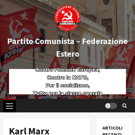
Partito Comunista – Federazione
Estero
Contro l’Unione Europea,
Contro la NATO,
Per il socialismo,
Tutto per la classe operaia
ARTICOLI
Karl Marx
RECENTI