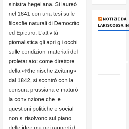
sinistra hegeliana. Si laureò
nel 1841 con una tesi sulle
NOTIZIE DA
filosofie naturali di Democrito
LARISCOSSA.I
ed Epicuro. L’attività
Dichiarazione
giornalistica gli aprì gli occhi
del
sulle condizioni materiali del
Governo
proletariato: come direttore
Rivoluzionario
di Cuba
della «Rheinische Zeitung»
Elezioni in
dal 1842, si scontrò con la
Brasile: il
censura prussiana e maturò
PCB
la convinzione che le
presenta
questioni politiche e sociali
Edmilson
Costa e il
non si risolvono sul piano
suo
delle idee ma nei rapporti di