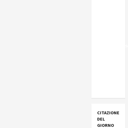
Marocco,
Schengen
e la farsa
della
politica
UE
sull’immigraz
– Il punto
del
Segretario
Generale,
Alberto
Lombardo
CITAZIONE
DEL
GIORNO