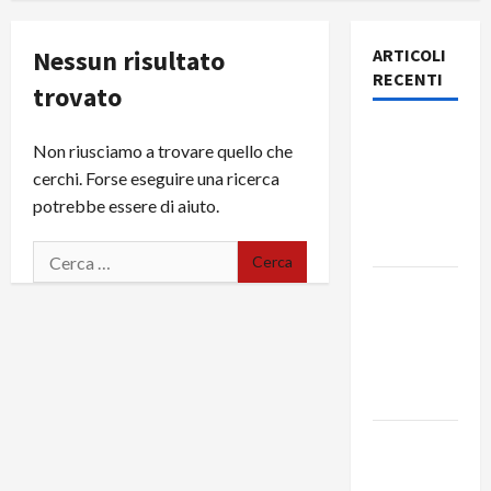
Nessun risultato
ARTICOLI
RECENTI
trovato
Rassegna
Non riusciamo a trovare quello che
stampa
cerchi. Forse eseguire una ricerca
del giorno
potrebbe essere di aiuto.
7 agosto
2026
Rassegna
stampa
del giorno
6 agosto
2026
Rassegna
stampa