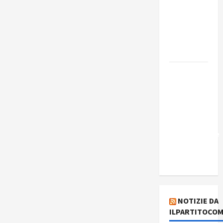
Edmilson
Costa e il
suo
programma
alternativo
Dal “No
Kings” ai
war
bonds. Il
silenzio
imbarazzante
sui Fondi
cannone.
NOTIZIE DA
ILPARTITOCOM