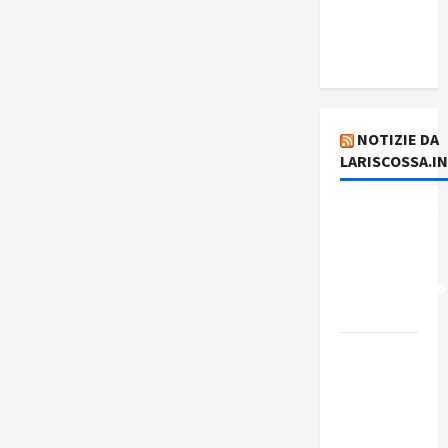
del giorno
5 agosto
2026
NOTIZIE DA
LARISCOSSA.I
Dichiarazione
del
Governo
Rivoluzionario
di Cuba
Elezioni in
Brasile: il
PCB
presenta