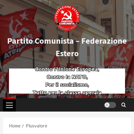
Partito Comunista – Federazione
Estero
Contro l’Unione Europea,
Contro la NATO,
Per il socialismo,
Tutto per la classe operaia
Home
Plusvalore