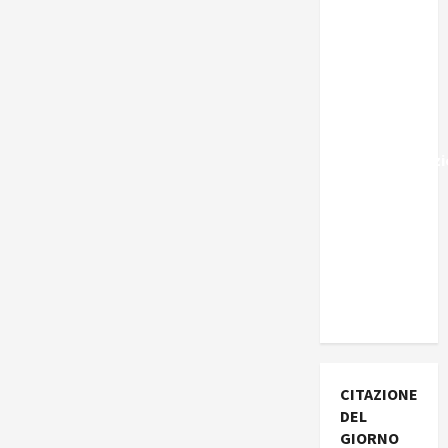
Marocco,
Schengen
e la farsa
della
politica
UE
sull’immigraz
– Il punto
del
Segretario
Generale,
Alberto
Lombardo
CITAZIONE
DEL
GIORNO