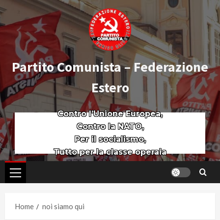
Partito Comunista – Federazione
Estero
Contro l’Unione Europea,
Contro la NATO,
Per il socialismo,
Tutto per la classe operaia
Home
noi siamo qui