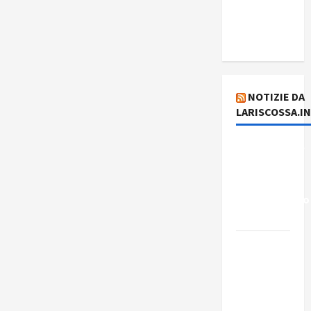
del giorno
6 agosto
2026
NOTIZIE DA
LARISCOSSA.I
Dichiarazione
del
Governo
Rivoluzionario
di Cuba
Elezioni in
Brasile: il
PCB
presenta