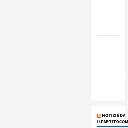
Edmilson
Costa e il
suo
programma
alternativo
Dal “No
Kings” ai
war
bonds. Il
silenzio
imbarazzante
sui Fondi
cannone.
NOTIZIE DA
ILPARTITOCOM