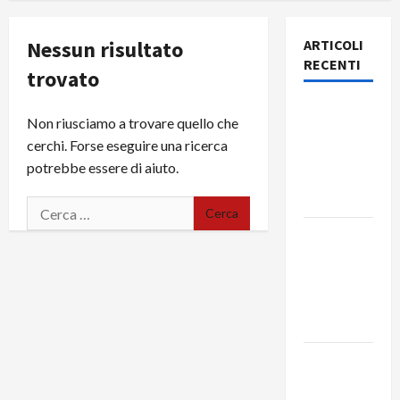
Nessun risultato
ARTICOLI
RECENTI
trovato
Rassegna
Non riusciamo a trovare quello che
stampa
cerchi. Forse eseguire una ricerca
del giorno
potrebbe essere di aiuto.
8 agosto
2026
Rassegna
stampa
del giorno
7 agosto
2026
Rassegna
stampa