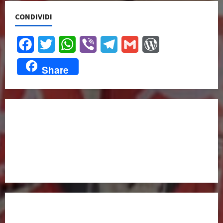
CONDIVIDI
Facebook
Twitter
WhatsApp
Viber
Telegram
Gmail
WordPress
Share
UNISCITI A NOI,
ANCHE DALL’ESTERO!
partitocomunistaestero.org