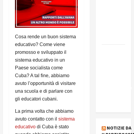
presenta
Edmilson
Costa e il
suo
programma
Cosa rende un buon sistema
alternativo
educativo? Come viene
Dal “No
promosso e sviluppato il
Kings” ai
sistema educativo in un
war
Paese socialista come
bonds. Il
Cuba? A tal fine, abbiamo
silenzio
avuto l’opportunità di visitare
imbarazzante
una scuola e di parlare con
sui Fondi
gli educatori cubani.
cannone.
La prima volta che abbiamo
avuto contatto con il
sistema
educativo
di Cuba è stato
NOTIZIE DA