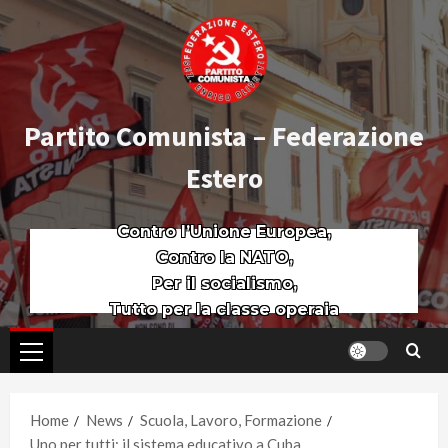
Partito Comunista – Federazione
Estero
Contro l’Unione Europea,
Contro la NATO,
Per il socialismo,
Tutto per la classe operaia
Home
News
Scuola, Lavoro, Formazione
Uno per tutti: il sistema educativo a Cuba