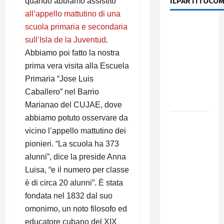
ILPARTITOCOM
quando abbiamo assistito
all’appello mattutino di una
131 anni fa
scuola primaria e secondaria
moriva
sull’Isla de la Juventud
.
Friedrich
Abbiamo poi fatto la nostra
Engels: il
prima vera visita alla Escuela
ricordo
Primaria “Jose Luis
del Partito
Caballero” nel Barrio
Comunista
Marianao del CUJAE, dove
abbiamo potuto osservare da
La Corrida
vicino l’appello mattutino dei
europea:
pionieri. “La scuola ha 373
Spagna,
alunni”, dice la preside Anna
Marocco,
Luisa, “e il numero per classe
Schengen
e la farsa
è di circa 20 alunni”. È stata
della
fondata nel 1832 dal suo
politica
omonimo, un noto filosofo ed
UE
educatore cubano del XIX