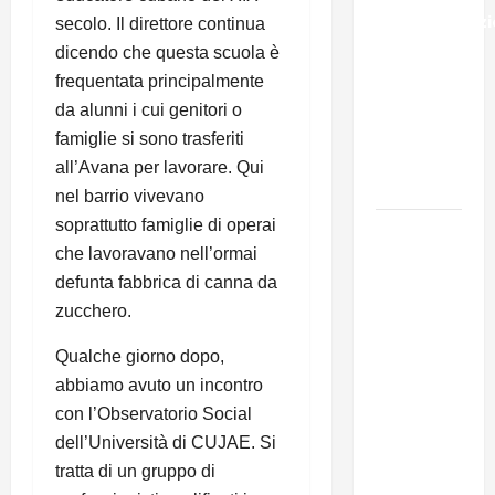
sull’immigraz
secolo. Il direttore continua
– Il punto
dicendo che questa scuola è
del
frequentata principalmente
Segretario
da alunni i cui genitori o
Generale,
famiglie si sono trasferiti
Alberto
all’Avana per lavorare. Qui
Lombardo
nel barrio vivevano
soprattutto famiglie di operai
IL
che lavoravano nell’ormai
PARTITO
defunta fabbrica di canna da
COMUNISTA
zucchero.
RICORDA
L’ASSALTO
Qualche giorno dopo,
ALLA
abbiamo avuto un incontro
MONCADA
con l’Observatorio Social
E RINNOVA
dell’Università di CUJAE. Si
LA
tratta di un gruppo di
PROPRIA