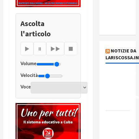
stampa
del giorno
4 agosto
Ascolta
2026
l'articolo
▶
⏸
▶▶
■
NOTIZIE DA
LARISCOSSA.I
Volume
Dichiarazione
Velocità
del
Voce
Governo
Rivoluzionario
di Cuba
Elezioni in
Brasile: il
PCB