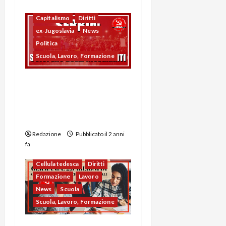
Capitalismo
Diritti
ex-Jugoslavia
News
Politica
Scuola, Lavoro, Formazione
Proteste degli Insegnanti
in Serbia: Una Lotta
Contro le Disuguaglianze
nel Settore Educativo
Redazione
Pubblicato il 2 anni
fa
Cellula tedesca
Diritti
Formazione
Lavoro
News
Scuola
Scuola, Lavoro, Formazione