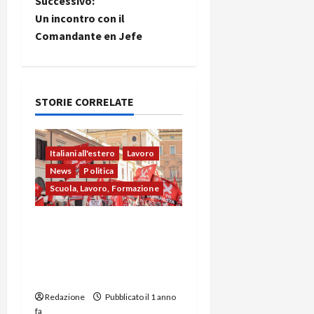
Successivo:
Un incontro con il
Comandante en Jefe
STORIE CORRELATE
Italiani all'estero
Lavoro
News
Politica
Scuola, Lavoro, Formazione
Emigrazione Giovanile:
Lettera Aperta di un
Figlio della Sicilia
all’Estero
Redazione
Pubblicato il 1 anno
fa