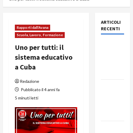
ARTICOLI
Rapporti dall'Avana
RECENTI
Scuola, Lavoro, Formazione
Rassegna
Uno per tutti: il
stampa
sistema educativo
del giorno
a Cuba
6 agosto
2026
Redazione
Rassegna
Pubblicato il 4 anni fa
stampa
5 minuti letti
del giorno
5 agosto
2026
Rassegna