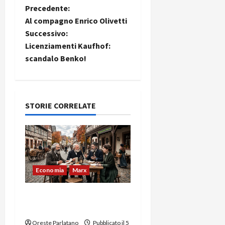
Precedente:
Al compagno Enrico Olivetti
Successivo:
Licenziamenti Kaufhof:
scandalo Benko!
STORIE CORRELATE
Economia
Marx
La trasformazione del
plusvalore
Oreste Parlatano
Pubblicato il 5