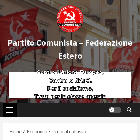
Partito Comunista – Federazione
Estero
Contro l’Unione Europea,
Contro la NATO,
Per il socialismo,
Tutto per la classe operaia
Home
Economia
Treni al collasso!