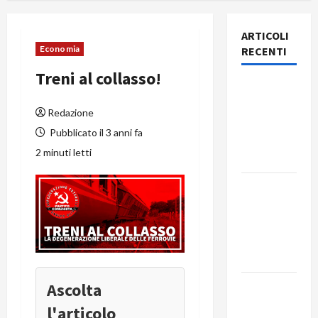
ARTICOLI
Economia
RECENTI
Treni al collasso!
Rassegna
stampa
Redazione
del giorno
Pubblicato il 3 anni fa
8 agosto
2 minuti letti
2026
Rassegna
stampa
del giorno
7 agosto
2026
Ascolta
Rassegna
stampa
l'articolo