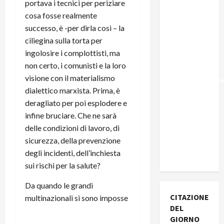
portava i tecnici per periziare
Marocco,
cosa fosse realmente
Schengen
successo, è -per dirla così – la
e la farsa
ciliegina sulla torta per
della
ingolosire i complottisti, ma
politica
non certo, i comunisti e la loro
UE
visione con il materialismo
sull’immigraz
dialettico marxista. Prima, è
– Il punto
deragliato per poi esplodere e
del
infine bruciare. Che ne sarà
Segretario
delle condizioni di lavoro, di
Generale,
sicurezza, della prevenzione
Alberto
degli incidenti, dell’inchiesta
Lombardo
sui rischi per la salute?
Da quando le grandi
CITAZIONE
multinazionali si sono imposse
DEL
GIORNO