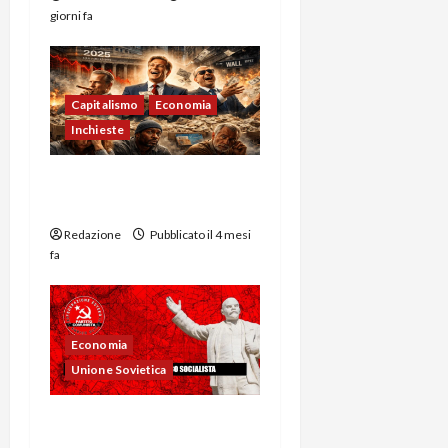
giorni fa
Capitalismo
Economia
Inchieste
Bonus Wall Street 2025:
avidità e crisi negli USA
Redazione
Pubblicato il 4 mesi
fa
Economia
Unione Sovietica
Il sistema economico
socialista