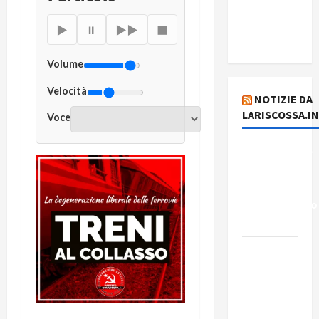
del giorno
6 agosto
▶
⏸
▶▶
■
2026
Volume
Velocità
NOTIZIE DA
LARISCOSSA.I
Voce
Dichiarazione
del
Governo
Rivoluzionario
di Cuba
Elezioni in
Brasile: il
PCB
presenta