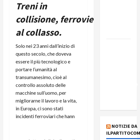
Edmilson
Treni in
Costa e il
collisione, ferrovie
suo
programma
al collasso.
alternativo
Dal “No
Solo nei 23 anni dall’inizio di
Kings” ai
questo secolo, che doveva
war
essere il più tecnologico e
bonds. Il
portare l’umanità al
silenzio
transumanesimo, cioè al
imbarazzante
controllo assoluto delle
sui Fondi
macchine sull’uomo, per
cannone.
migliorarne il lavoro e la vita,
in Europa, ci sono stati
incidenti ferroviari che hann
NOTIZIE DA
ILPARTITOCOM