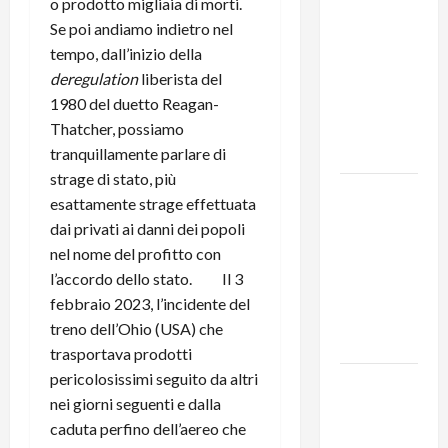
o prodotto migliaia di morti.
MODENA:
Se poi andiamo indietro nel
ANCORA
tempo, dall’inizio della
AUMENTI
deregulation
liberista del
PER I
1980 del duetto Reagan-
BIGLIETTI
Thatcher, possiamo
DEL BUS!
tranquillamente parlare di
strage di stato, più
131 anni fa
esattamente strage effettuata
moriva
dai privati ai danni dei popoli
Friedrich
nel nome del profitto con
Engels: il
l’accordo dello stato. Il 3
ricordo
febbraio 2023, l’incidente del
del Partito
treno dell’Ohio (USA) che
Comunista
trasportava prodotti
pericolosissimi seguito da altri
La Corrida
nei giorni seguenti e dalla
europea:
caduta perfino dell’aereo che
Spagna,