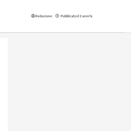
Un fine settimana in onore di Karl
Marx
Redazione
Pubblicato il 2 anni fa