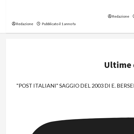
Emigrazione Giovanile: Lettera
Chi padron
Aperta di un Figlio della Sicilia
all’ estero
all’Estero
Redazione
Redazione
Pubblicato il 1 anno fa
Ultime
"POST ITALIANI" SAGGIO DEL 2003 DI E. BERS