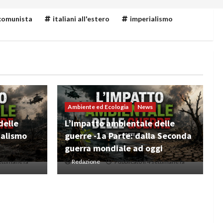
 comunista
italiani all'estero
imperialismo
Ambiente ed Ecologia
News
delle
L’impatto ambientale delle
talismo
guerre -1a Parte: dalla Seconda
guerra mondiale ad oggi
settimane fa
Redazione
Pubblicato il 4 settimane fa