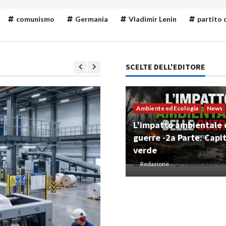
comunismo
Germania
Vladimir Lenin
partito
SCELTE DELL'EDITORE
Ambiente ed Ecologia
News
L’impatto ambientale 
guerre -2a Parte: Capi
verde
Redazione
Pubblicato il 4 