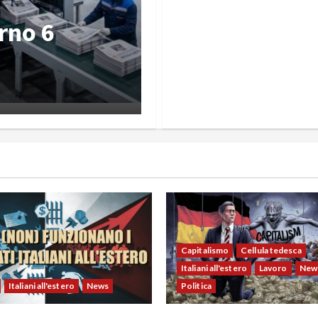
Russia
rno 5
Rassegna sta
agosto 2026
Oreste Parlatano
Pubblicato il 2 g
Capitalismo
Cellula tedesca
Italiani all'estero
Lavoro
New
Italiani all'estero
News
Politica