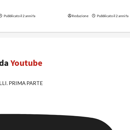
eggia i Patronati italiani
Bürgergeld: sfruttamento
?
capitalistico e wellfare
Pubblicato il 2 anni fa
Redazione
Pubblicato il 2 anni fa
 da
Youtube
ELLI. PRIMA PARTE