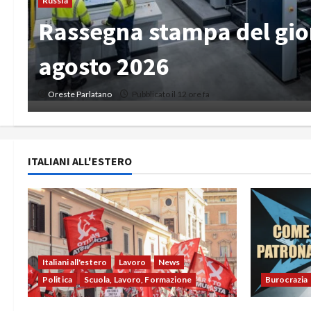
Russia
Rassegna stampa del gio
agosto 2026
Oreste Parlatano
Pubblicato il 1 giorno fa
ITALIANI ALL'ESTERO
Italiani all'estero
Lavoro
News
Politica
Scuola, Lavoro, Formazione
Burocrazia