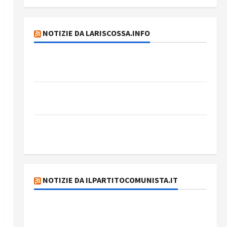
NOTIZIE DA LARISCOSSA.INFO
Dichiarazione del Governo Rivoluzionario di
Cuba
Elezioni in Brasile: il PCB presenta Edmilson
Costa e il suo programma alternativo
Dal “No Kings” ai war bonds. Il silenzio
imbarazzante sui Fondi cannone.
NOTIZIE DA ILPARTITOCOMUNISTA.IT
MODENA: ANCORA AUMENTI PER I BIGLIETTI
DEL BUS!