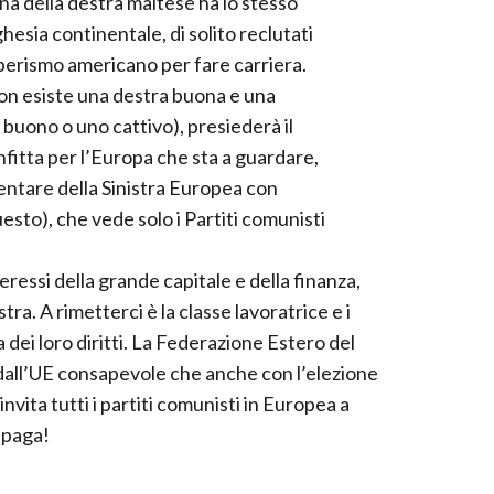
a della destra maltese ha lo stesso
hesia continentale, di solito reclutati
liberismo americano per fare carriera.
on esiste una destra buona e una
 buono o uno cattivo), presiederà il
itta per l’Europa che sta a guardare,
entare della Sinistra Europea con
esto), che vede solo i Partiti comunisti
eressi della grande capitale e della finanza,
stra. A rimetterci è la classe lavoratrice e i
a dei loro diritti. La Federazione Estero del
 dall’UE consapevole che anche con l’elezione
nvita tutti i partiti comunisti in Europea a
a paga!