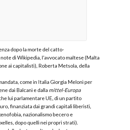
enza dopo la morte del catto-
 note di
Wikipedia
, l’avvocato maltese
(Malta
ne ai capitalisti),
Roberta Metsola,
della
 mandata, come in Italia Giorgia Meloni per
ene dai Balcani e dalla
mittel-Europa
che lui parlamentare UE, di un partito
ro, finanziata dai grandi capitali liberisti,
xenofobia, nazionalismo becero e
lles, dopo quelli nei propri strati).