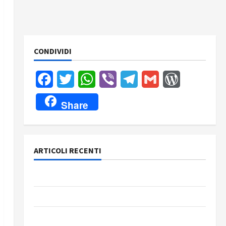
CONDIVIDI
Facebook
Twitter
WhatsApp
Viber
Telegram
Gmail
WordPress
Share
ARTICOLI RECENTI
Rassegna stampa del giorno 8 agosto 2026
Rassegna stampa del giorno 7 agosto 2026
Rassegna stampa del giorno 6 agosto 2026