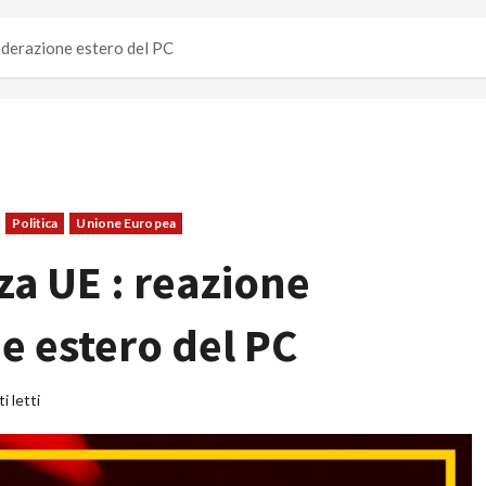
ederazione estero del PC
Politica
Unione Europea
a UE : reazione
e estero del PC
i letti