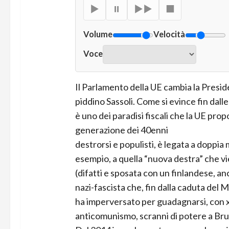
▶
⏸
▶▶
■
Volume
Velocità
Voce
Il Parlamento della UE cambia la Presid
piddino Sassoli. Come si evince fin dalle
è uno dei
paradisi fiscali che la UE propo
generazione dei 40enni
destrorsi e populisti, è legata a doppia
esempio, a quella “nuova destra” che vi
(difatti e sposata con un finlandese, an
nazi-fascista che, fin dalla caduta del Mu
ha imperversato per guadagnarsi, con 
anticomunismo, scranni di potere a Bruxe