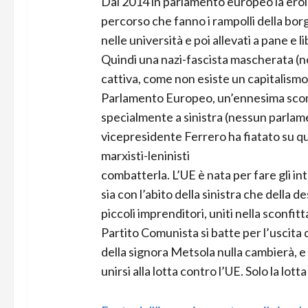
Dal 2014 in parlamento europeo la eroin
percorso che fanno i rampolli della borg
nelle università e poi allevati a pane e 
Quindi una nazi-fascista mascherata (n
cattiva, come non esiste un capitalismo
Parlamento Europeo, un’ennesima sconf
specialmente a sinistra (nessun parlam
vicepresidente Ferrero ha fiatato su qu
marxisti-leninisti
combatterla. L’UE è nata per fare gli int
sia con l’abito della sinistra che della de
piccoli imprenditori, uniti nella sconfitt
Partito Comunista si batte per l’uscita
della signora Metsola nulla cambierà, e i
unirsi alla lotta contro l’UE. Solo la lott