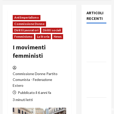
ARTICOLI
Antiimperialismo
RECENTI
Commissione Donne
Diritti Lavoratori
Diritti sociali
Rassegna
Femminismo
La Storia
News
stampa
del giorno
I movimenti
5 agosto
femministi
2026
Rassegna
stampa
Commissione Donne Partito
del giorno
Comunista - Federazione
Estero
4 agosto
2026
Pubblicato il 6 anni fa
3 minuti letti
La
trasformazion