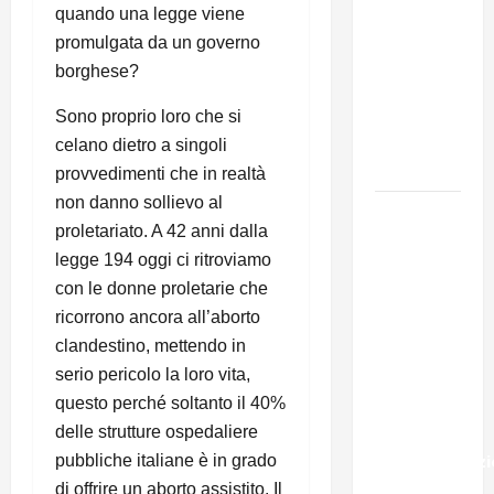
131 anni fa
quando una legge viene
moriva
promulgata da un governo
Friedrich
borghese?
Engels: il
ricordo
Sono proprio loro che si
del Partito
celano dietro a singoli
Comunista
provvedimenti che in realtà
non danno sollievo al
La Corrida
proletariato. A 42 anni dalla
europea:
legge 194 oggi ci ritroviamo
Spagna,
con le donne proletarie che
Marocco,
ricorrono ancora all’aborto
Schengen
clandestino, mettendo in
e la farsa
serio pericolo la loro vita,
della
questo perché soltanto il 40%
politica
UE
delle strutture ospedaliere
sull’immigraz
pubbliche italiane è in grado
– Il punto
di offrire un aborto assistito. Il