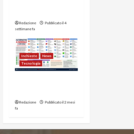
dalla Seconda guerra
mondiale ad oggi
Redazione
Pubblicato il 4
settimane fa
Inchieste
News
Tecnologia
Alternative a Google per
Browser, Email, Cloud e
Social
Redazione
Pubblicato il 2 mesi
fa