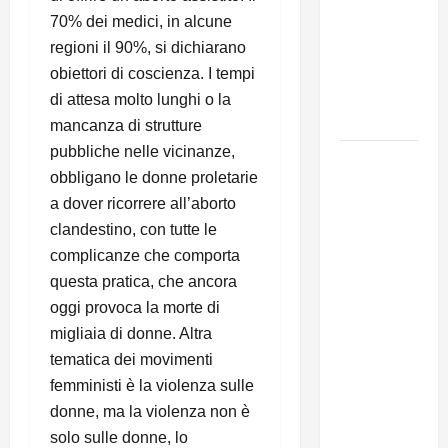
del
70% dei medici, in alcune
Segretario
regioni il 90%, si dichiarano
Generale,
obiettori di coscienza. I tempi
Alberto
di attesa molto lunghi o la
Lombardo
mancanza di strutture
pubbliche nelle vicinanze,
IL
obbligano le donne proletarie
PARTITO
a dover ricorrere all’aborto
COMUNISTA
clandestino, con tutte le
RICORDA
complicanze che comporta
L’ASSALTO
questa pratica, che ancora
ALLA
oggi provoca la morte di
MONCADA
E RINNOVA
migliaia di donne. Altra
LA
tematica dei movimenti
PROPRIA
femministi è la violenza sulle
SOLIDARIETÀ
donne, ma la violenza non è
A CUBA
solo sulle donne, lo