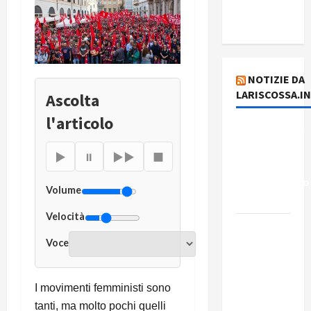
del
plusvalore
NOTIZIE DA
LARISCOSSA.I
Ascolta
l'articolo
Dichiarazione
del
▶
⏸
▶▶
■
Governo
Rivoluzionario
Volume
di Cuba
Velocità
Elezioni in
Voce
Brasile: il
PCB
presenta
I movimenti femministi sono
Edmilson
tanti, ma molto pochi quelli