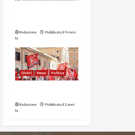
La Corte Suprema Usa e
la Sospensione dei
Sussidi SNAP
Redazione
Pubblicato il 9 mesi
fa
Diritti
News
Politica
Lo stato socialista e il suo
sistema politico
Redazione
Pubblicato il 2 anni
fa