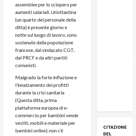
Spagna,
assemblee per lo sciopero per
Marocco,
aumenti salariali. Un’ottantina
Schengen
(un quarto del personale della
e la farsa
ditta) è presente giorno e
della
notte sul luogo di lavoro, sono
politica
sostenute dalla popolazione
UE
francese, dal sindacato CGT,
sull’immigraz
dal PRCF e da altri partiti
– Il punto
comunisti.
del
Malgrado la forte inflazione e
Segretario
l’innalzamento dei profitti
Generale,
durante la crisi sanitaria
Alberto
(Questa ditta, prima
Lombardo
piattaforma europea di e-
commercio per bambini vende
vestiti, mobili e materiale per
CITAZIONE
bambini online), non c’è
DEL