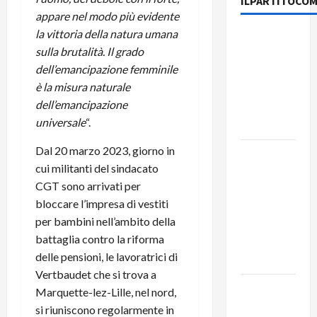
ILPARTITOCOM
appare nel modo più evidente
la vittoria della natura umana
MODENA:
sulla brutalità.
Il grado
ANCORA
dell’emancipazione femminile
AUMENTI
è la misura naturale
PER I
dell’emancipazione
BIGLIETTI
universale
“.
DEL BUS!
Dal 20 marzo 2023, giorno in
131 anni fa
cui militanti del sindacato
moriva
CGT sono arrivati per
Friedrich
bloccare l’impresa di vestiti
Engels: il
per bambini nell’ambito della
ricordo
battaglia contro la riforma
del Partito
delle pensioni, le lavoratrici di
Comunista
Vertbaudet che si trova a
La Corrida
Marquette-lez-Lille, nel nord,
europea:
si riuniscono regolarmente in