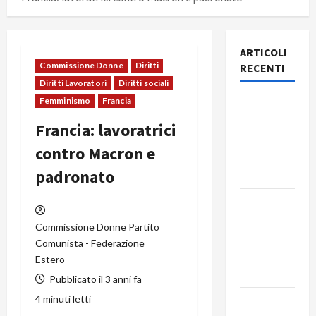
ARTICOLI
Commissione Donne
Diritti
RECENTI
Diritti Lavoratori
Diritti sociali
Femminismo
Francia
Rassegna
stampa
Francia: lavoratrici
del giorno
contro Macron e
9 agosto
padronato
2026
Rassegna
stampa
Commissione Donne Partito
del giorno
Comunista - Federazione
8 agosto
Estero
2026
Pubblicato il 3 anni fa
4 minuti letti
Rassegna