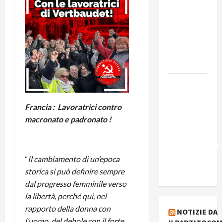
presenta
Edmilson
Costa e il
suo
programma
alternativo
Dal “No
Kings” ai
Francia : Lavoratrici contro
war
macronato e padronato !
bonds. Il
silenzio
imbarazzante
sui Fondi
“
Il
cambiamento di un’epoca
cannone.
storica si può definire sempre
dal progresso femminile verso
la libertà, perché qui, nel
rapporto della donna con
NOTIZIE DA
l’uomo, del debole con il forte,