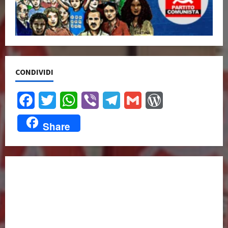
CONDIVIDI
Facebook
Twitter
WhatsApp
Viber
Telegram
Gmail
WordPress
Share
UNISCITI A NOI,
ANCHE DALL’ESTERO!