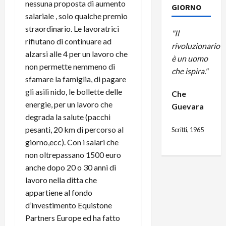
nessuna proposta di aumento
GIORNO
salariale , solo qualche premio
straordinario. Le lavoratrici
"Il
rifiutano di continuare ad
rivoluzionario
alzarsi alle 4 per un lavoro che
è un uomo
non permette nemmeno di
che ispira."
sfamare la famiglia, di pagare
gli asili nido, le bollette delle
Che
energie, per un lavoro che
Guevara
degrada la salute (pacchi
pesanti, 20 km di percorso al
Scritti, 1965
giorno,ecc). Con i salari che
non oltrepassano 1500 euro
anche dopo 20 o 30 anni di
lavoro nella ditta che
appartiene al fondo
d’investimento Equistone
Partners Europe ed ha fatto