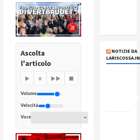
stampa
del giorno
7 agosto
2026
NOTIZIE DA
Ascolta
LARISCOSSA.I
l'articolo
Dichiarazione
▶
⏸
▶▶
■
del
Governo
Volume
Rivoluzionario
di Cuba
Velocità
Voce
Elezioni in
Brasile: il
PCB