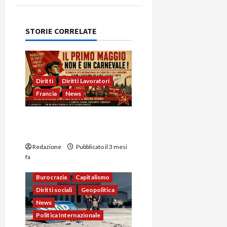
STORIE CORRELATE
Diritti
Diritti Lavoratori
Francia
News
IL PRIMO MAGGIO NON È
UN CARNEVALE!
Redazione
Pubblicato il 3 mesi
fa
Burocrazia
Capitalismo
Diritti sociali
Geopolitica
News
Politica Internazionale