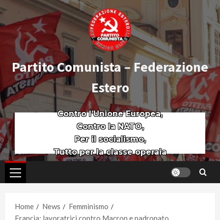
Partito Comunista – Federazione
Estero
Contro l’Unione Europea,
Contro la NATO,
Per il socialismo,
Tutto per la classe operaia
Home
News
Femminismo
Francia: lavoratrici contro Macron e padronato