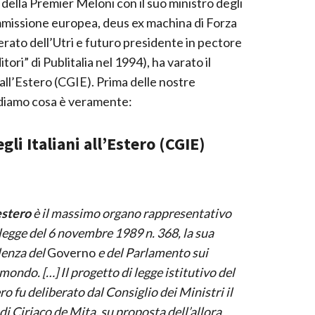
della Premier Meloni con il suo ministro degli
ommissione europea, deus ex machina di Forza
cerato dell’Utri e futuro presidente in pectore
ori” di Publitalia nel 1994), ha varato il
all’Estero (CGIE). Prima delle nostre
vediamo cosa è veramente:
gli Italiani all’Estero (CGIE)
estero
è il massimo organo rappresentativo
la legge del 6 novembre 1989 n. 368, la sua
ulenza del
Governo
e del Parlamento sui
mondo. […] Il progetto di legge istitutivo del
ero fu deliberato dal Consiglio dei Ministri il
i Ciriaco de Mita, su proposta dell’allora