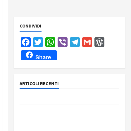
CONDIVIDI
Facebook
Twitter
WhatsApp
Viber
Telegram
Gmail
WordPress
Share
ARTICOLI RECENTI
Rassegna stampa del giorno 7 agosto 2026
Rassegna stampa del giorno 6 agosto 2026
Rassegna stampa del giorno 5 agosto 2026