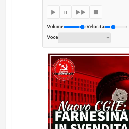
▶
⏸
▶▶
■
Volume
Velocità
Voce