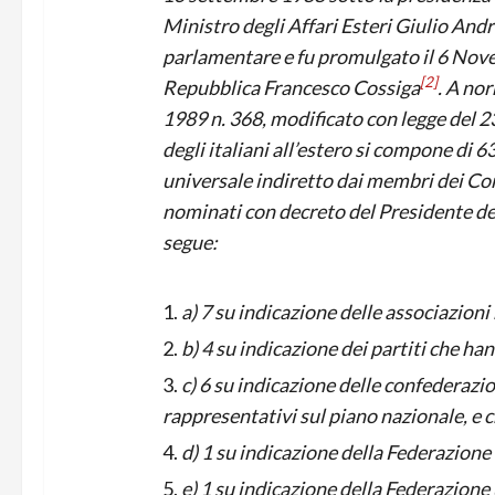
Ministro degli Affari Esteri Giulio Andre
parlamentare e fu promulgato il 6 Nov
[2]
Repubblica Francesco Cossiga
. A no
1989 n. 368, modificato con legge del 23
degli italiani all’estero si compone di 6
universale indiretto dai membri dei Comi
nominati con decreto del Presidente del
segue:
a) 7 su indicazione delle associazioni
b) 4 su indicazione dei partiti che 
c) 6 su indicazione delle confederazi
rappresentativi sul piano nazionale, e 
d) 1 su indicazione della Federazione
e) 1 su indicazione della Federazione 