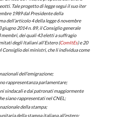
otti. Tale progetto di legge seguì il suo iter
embre 1989 dal Presidente della
rma dell’articolo 4 della legge 6 novembre
 giugno 2014 n. 89, il Consiglio generale
3 membri, dei quali 43 eletti a suffragio
tati degli Italiani all’Estero (
ComItEs
) e 20
 Consiglio dei ministri, che li individua come
 nazionali dell’emigrazione;
hanno rappresentanza parlamentare;
oni sindacali e dai patronati maggiormente
che siano rappresentati nel CNEL;
 nazionale della stampa;
unitaria della stampa italiana all’estero;