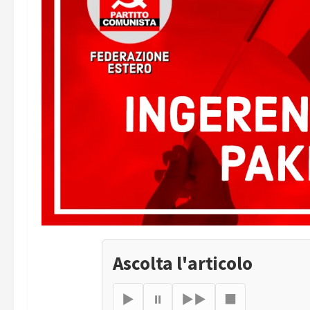
Ascolta l'articolo
▶
⏸
▶▶
■