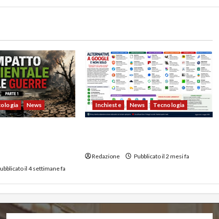
ologia
News
Inchieste
News
Tecnologia
bientale delle
Alternative a Google per
rte: dalla Seconda
Browser, Email, Cloud e Social
ale ad oggi
Redazione
Pubblicato il 2 mesi fa
ubblicato il 4 settimane fa