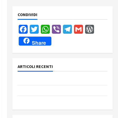
CONDIVIDI
Facebook
Twitter
WhatsApp
Viber
Telegram
Gmail
WordPress
Share
ARTICOLI RECENTI
Rassegna stampa del giorno 8 agosto 2026
Rassegna stampa del giorno 7 agosto 2026
Rassegna stampa del giorno 6 agosto 2026