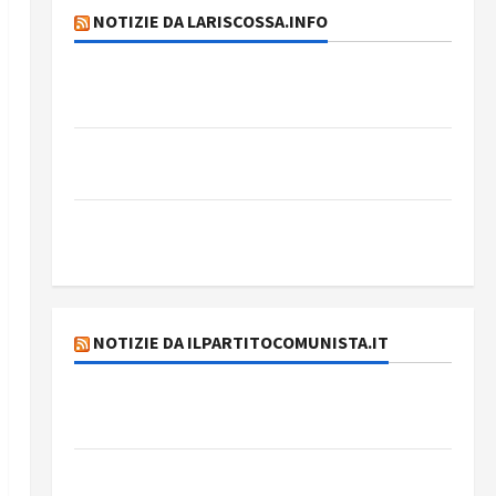
NOTIZIE DA LARISCOSSA.INFO
Dichiarazione del Governo Rivoluzionario di
Cuba
Elezioni in Brasile: il PCB presenta Edmilson
Costa e il suo programma alternativo
Dal “No Kings” ai war bonds. Il silenzio
imbarazzante sui Fondi cannone.
NOTIZIE DA ILPARTITOCOMUNISTA.IT
MODENA: ANCORA AUMENTI PER I BIGLIETTI
DEL BUS!
131 anni fa moriva Friedrich Engels: il ricordo