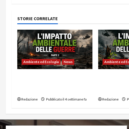
STORIE CORRELATE
Ambiente ed Ecologia
News
Ambiente ed Ec
L’impatto ambientale delle
L’impatto am
guerre -2a Parte: Capitalismo
guerre -1a Pa
verde
guerra mondi
Redazione
Pubblicato il 4 settimane fa
Redazione
P