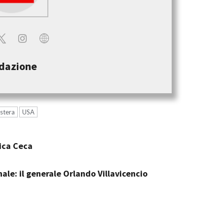
dazione
estera
USA
lica Ceca
ale: il generale Orlando Villavicencio