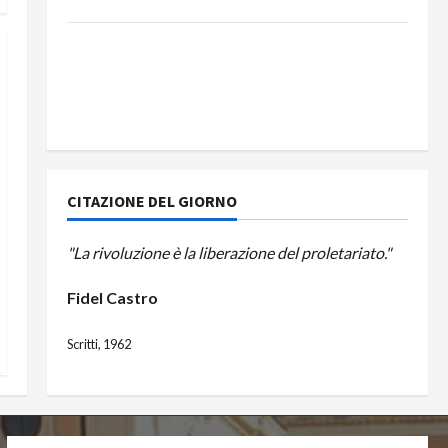
del Partito Comunista
La Corrida europea: Spagna, Marocco,
Schengen e la farsa della politica UE
sull’immigrazione – Il punto del Segretario
Generale, Alberto Lombardo
CITAZIONE DEL GIORNO
"La rivoluzione è la liberazione del proletariato."
Fidel Castro
Scritti, 1962