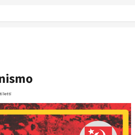
onismo
i letti