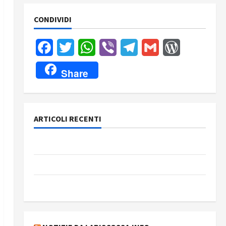
CONDIVIDI
Facebook
Twitter
WhatsApp
Viber
Telegram
Gmail
WordPress
Share
ARTICOLI RECENTI
Rassegna stampa del giorno 6 agosto 2026
Rassegna stampa del giorno 5 agosto 2026
Rassegna stampa del giorno 4 agosto 2026