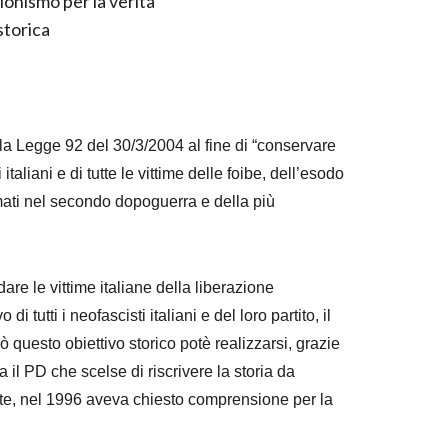
sionismo per la verità
storica
dalla Legge 92 del 30/3/2004 al fine di “conservare
taliani e di tutte le vittime delle foibe, dell’esodo
almati nel secondo dopoguerra e della più
are le vittime italiane della liberazione
i tutti i neofascisti italiani e del loro partito, il
 questo obiettivo storico potè realizzarsi, grazie
a il PD che scelse di riscrivere la storia da
e, nel 1996 aveva chiesto comprensione per la