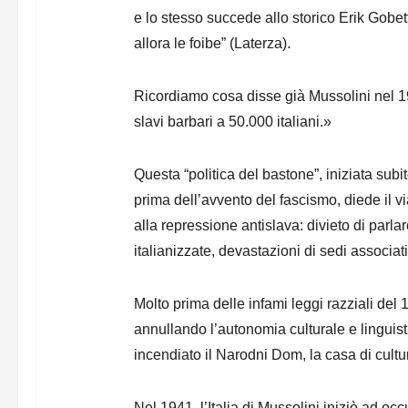
e lo stesso succede allo storico Erik Gobet
allora le foibe” (Laterza).
Ricordiamo cosa disse già Mussolini nel 1
slavi barbari a 50.000 italiani.»
Questa “politica del bastone”, iniziata sub
prima dell’avvento del fascismo, diede il vi
alla repressione antislava: divieto di parla
italianizzate, devastazioni di sedi associat
Molto prima delle infami leggi razziali del 1
annullando l’autonomia culturale e linguist
incendiato il Narodni Dom, la casa di cultu
Nel 1941, l’Italia di Mussolini iniziò ad o