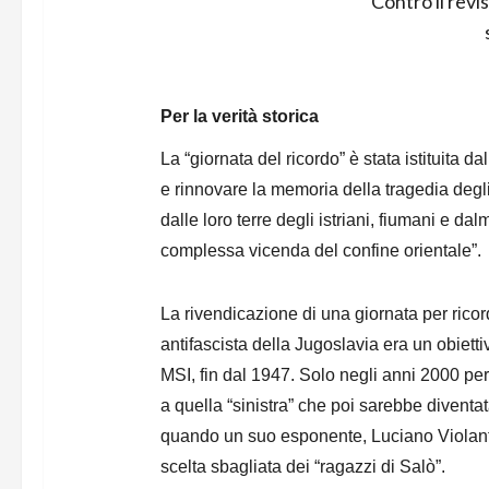
Contro il revi
Per la verità storica
La “giornata del ricordo” è stata istituita 
e rinnovare la memoria della tragedia degli i
dalle loro terre degli istriani, fiumani e d
complessa vicenda del confine orientale”.
La rivendicazione di una giornata per ricord
antifascista della Jugoslavia era un obiettivo d
MSI, fin dal 1947. Solo negli anni 2000 però
a quella “sinistra” che poi sarebbe diventat
quando un suo esponente, Luciano Violant
scelta sbagliata dei “ragazzi di Salò”.