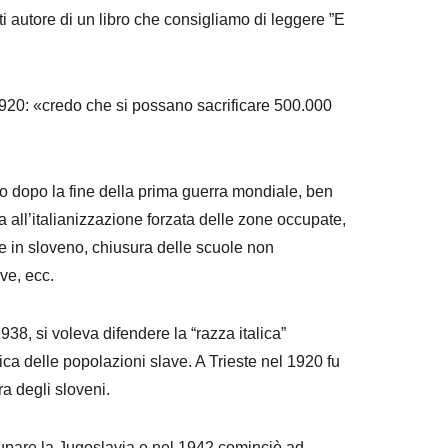
ti autore di un libro che consigliamo di leggere ”E
920: «credo che si possano sacrificare 500.000
ito dopo la fine della prima guerra mondiale, ben
a all’italianizzazione forzata delle zone occupate,
re in sloveno, chiusura delle scuole non
ive, ecc.
938, si voleva difendere la “razza italica”
ica delle popolazioni slave. A Trieste nel 1920 fu
ra degli sloveni.
ccupare la Jugoslavia e nel 1942 cominciò ad