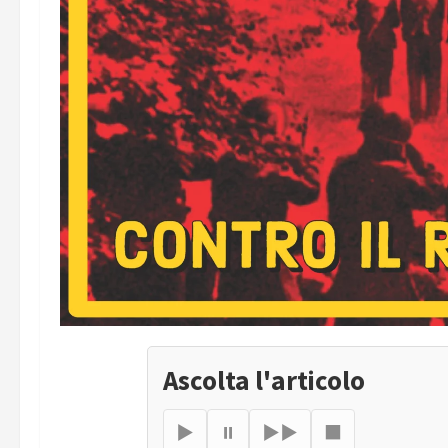
Ascolta l'articolo
▶
⏸
▶▶
■